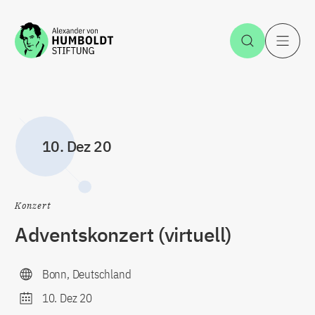
Zum Inhalt springen
Suche öff
H
10. Dez 20
Konzert
Adventskonzert (virtuell)
Bonn, Deutschland
10. Dez 20