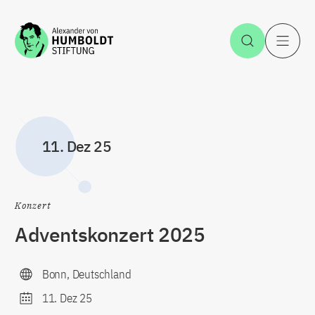
Zum Inhalt springen
Suche öff
H
11. Dez 25
Konzert
Adventskonzert 2025
Bonn, Deutschland
11. Dez 25