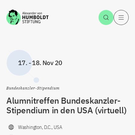
Zum Inhalt springen
Suche öff
H
17.
-
18. Nov 20
Bundeskanzler-Stipendium
Alumnitreffen Bundeskanzler-
Stipendium in den USA (virtuell)
Washington, D.C., USA