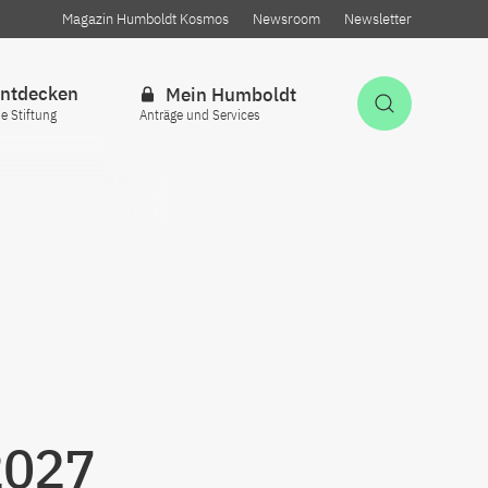
Magazin Humboldt Kosmos
Newsroom
Newsletter
ntdecken
Mein Humboldt
Suche öff
ie Stiftung
Anträge und Services
2027