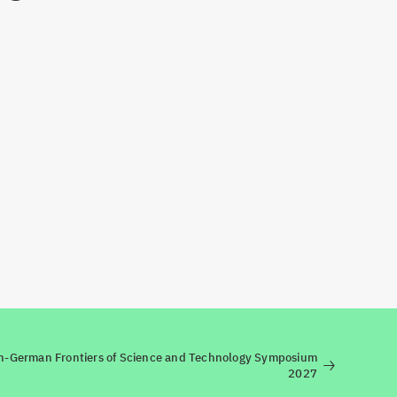
an-German Frontiers of Science and Technology Symposium
2027