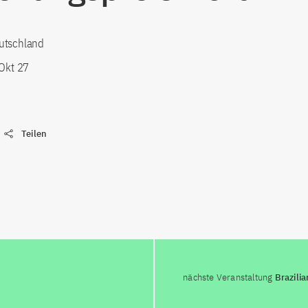
utschland
 Okt 27
Teilen
nächste Veranstaltung
Brazili