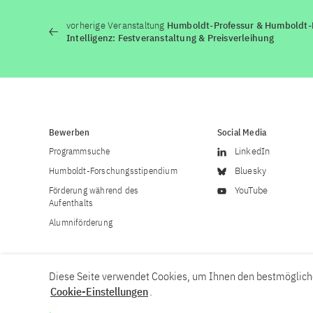
vorherige Veranstaltung
Humboldt-Professur & Humboldt-P
Intelligenz: Festveranstaltung & Preisverleihung
Bewerben
Social Media
Programmsuche
LinkedIn
Humboldt-Forschungsstipendium
Bluesky
Förderung während des
YouTube
Aufenthalts
Alumniförderung
Diese Seite verwendet Cookies, um Ihnen den bestmögliche
Cookie-Einstellungen
.
Karriere
Kontakt
Impressum
Datenschutzerklärung