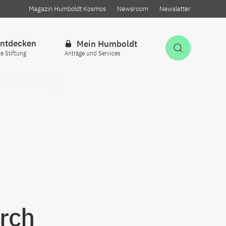
Magazin Humboldt Kosmos
Newsroom
Newsletter
ntdecken
Mein Humboldt
Suche öff
ie Stiftung
Anträge und Services
)
rch