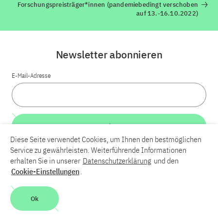
Forschungspreisträger*innen (pandemiebedingt verschoben
auf 13.-16.10.2022)
Newsletter abonnieren
E-Mail-Adresse
Weiter
Diese Seite verwendet Cookies, um Ihnen den bestmöglichen
Service zu gewährleisten. Weiterführende Informationen
LinkedIn
Bluesky
YouTube
erhalten Sie in unserer
Datenschutzerklärung
und den
Cookie-Einstellungen
.
Karriere
Kontakt
Impressum
Datenschutzerklärung
Ok
Barrierefreiheit
Barriere melden
Leichte Sprache