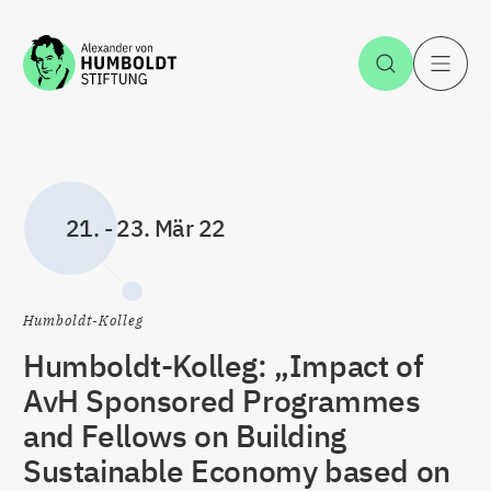
Zum Inhalt springen
Suche öff
H
21.
-
23. Mär 22
Humboldt-Kolleg
Humboldt-Kolleg: „Impact of
AvH Sponsored Programmes
and Fellows on Building
Sustainable Economy based on