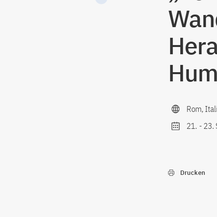
Wand
Hera
Hum
Rom, Ital
21.
-
23.
Drucken