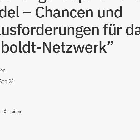
el – Chancen und
usforderungen für d
boldt-Netzwerk”
ien
 Sep 23
Teilen