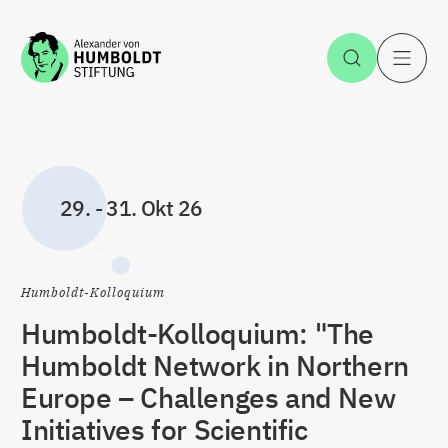
Zum Inhalt springen
Suche öff
H
29.
-
31. Okt 26
Humboldt-Kolloquium
Humboldt-Kolloquium: "The
Humboldt Network in Northern
Europe – Challenges and New
Initiatives for Scientific