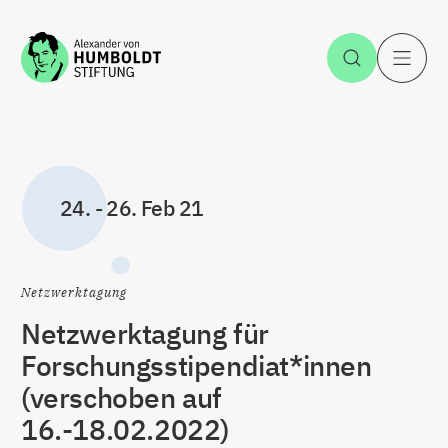
Zum Inhalt springen
Suche öff
H
24.
-
26. Feb 21
Netzwerktagung
Netzwerktagung für
Forschungsstipendiat*innen
(verschoben auf
16.-18.02.2022)