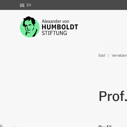
DE
EN
Zum Inhalt springen
Start
Vernetzen
Prof
Zum Inhalt springen