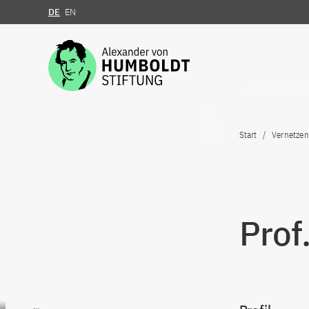
DE
EN
Zum Inhalt springen
Start
Vernetzen
Prof
Zum Inhalt springen