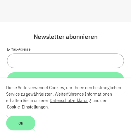
Newsletter abonnieren
E-Mail-Adresse
Weiter
Diese Seite verwendet Cookies, um Ihnen den bestmöglichen
Service zu gewährleisten. Weiterführende Informationen
LinkedIn
Bluesky
YouTube
erhalten Sie in unserer
Datenschutzerklärung
und den
Cookie-Einstellungen
.
Karriere
Kontakt
Impressum
Datenschutzerklärung
Ok
Barrierefreiheit
Barriere melden
Leichte Sprache