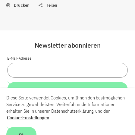
Drucken
Teilen
Newsletter abonnieren
E-Mail-Adresse
Weiter
Diese Seite verwendet Cookies, um Ihnen den bestmöglichen
Service zu gewährleisten. Weiterführende Informationen
LinkedIn
Bluesky
YouTube
erhalten Sie in unserer
Datenschutzerklärung
und den
Cookie-Einstellungen
.
Karriere
Kontakt
Impressum
Datenschutzerklärung
Ok
Barrierefreiheit
Barriere melden
Leichte Sprache