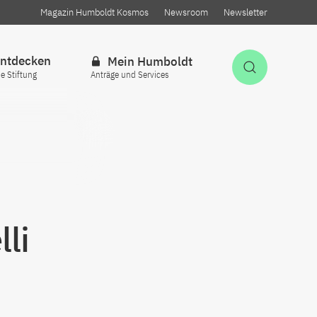
Magazin Humboldt Kosmos
Newsroom
Newsletter
ntdecken
Mein Humboldt
Suche öff
ie Stiftung
Anträge und Services
li