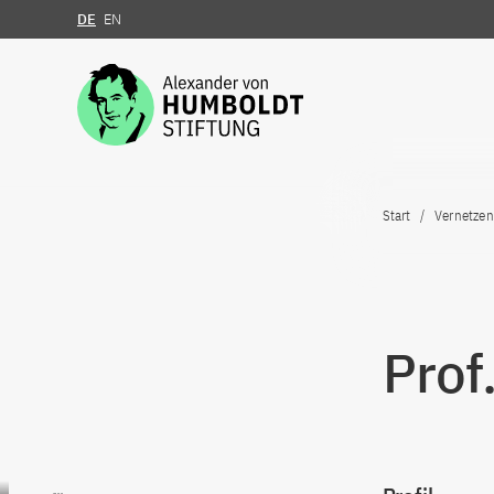
DE
EN
Zum Inhalt springen
Start
Vernetzen
Prof
Zum Inhalt springen