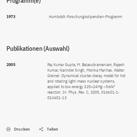
Programm(e)
1973
Humboldt-Forschungsstipendien-Programm
Publikationen (Auswahl)
2005
Raj Kumar Gupta, M. Balasubramaniam, Rajesh
Kumar, Narinder Singh, Monika Manhas, Walter
Greiner: Dynamical cluster-decay model for hot
and rotating light-mass nuclear systems,
applied to low-energy 32S+24Mg->56Ni*
reaction. In: Phys. Rev. C, 2005, 014601-1-
014601-13
Drucken
Teilen