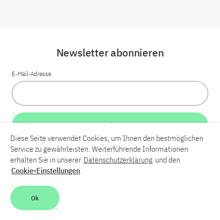
Newsletter abonnieren
E-Mail-Adresse
Weiter
Diese Seite verwendet Cookies, um Ihnen den bestmöglichen
Service zu gewährleisten. Weiterführende Informationen
LinkedIn
Bluesky
YouTube
erhalten Sie in unserer
Datenschutzerklärung
und den
Cookie-Einstellungen
.
Karriere
Kontakt
Impressum
Datenschutzerklärung
Ok
Barrierefreiheit
Barriere melden
Leichte Sprache