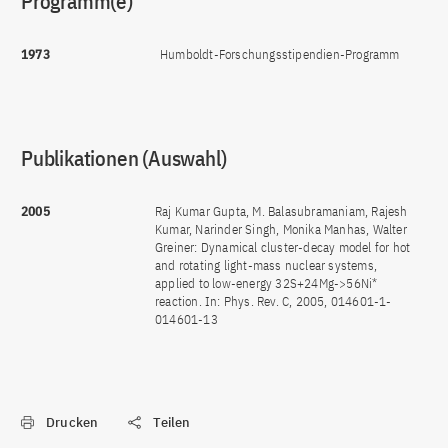
Programm(e)
1973
Humboldt-Forschungsstipendien-Programm
Publikationen (Auswahl)
2005
Raj Kumar Gupta, M. Balasubramaniam, Rajesh
Kumar, Narinder Singh, Monika Manhas, Walter
Greiner: Dynamical cluster-decay model for hot
and rotating light-mass nuclear systems,
applied to low-energy 32S+24Mg->56Ni*
reaction. In: Phys. Rev. C, 2005, 014601-1-
014601-13
Drucken
Teilen