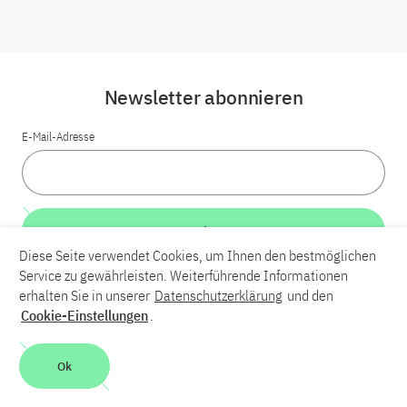
Newsletter abonnieren
E-Mail-Adresse
Weiter
Diese Seite verwendet Cookies, um Ihnen den bestmöglichen
Service zu gewährleisten. Weiterführende Informationen
LinkedIn
Bluesky
YouTube
erhalten Sie in unserer
Datenschutzerklärung
und den
Cookie-Einstellungen
.
Karriere
Kontakt
Impressum
Datenschutzerklärung
Ok
Barrierefreiheit
Barriere melden
Leichte Sprache