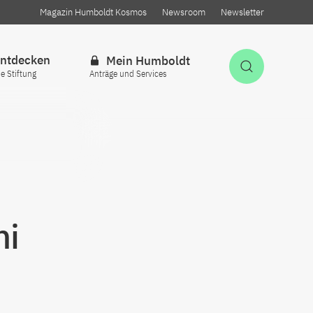
Magazin Humboldt Kosmos
Newsroom
Newsletter
ntdecken
Mein Humboldt
Suche öff
ie Stiftung
Anträge und Services
mi