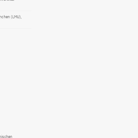
ünchen (LMU),
nischen