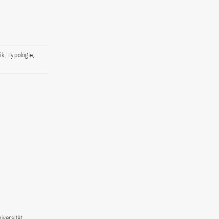
k, Typologie,
iversität