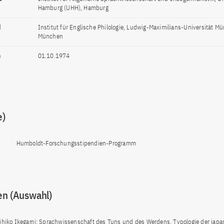
Hamburg (UHH), Hamburg
d
Institut für Englische Philologie, Ludwig-Maximilians-Universität M
München
n
01.10.1974
e)
Humboldt-Forschungsstipendien-Programm
en (Auswahl)
ihiko Ikegami: Sprachwissenschaft des Tuns und des Werdens. Typologie der japa