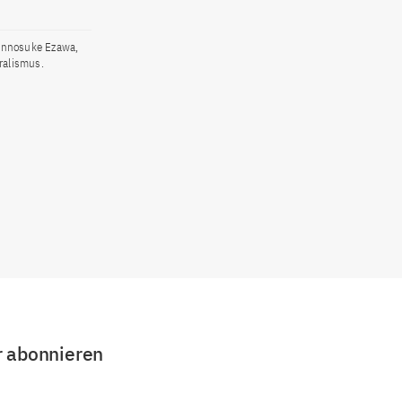
Kennosuke Ezawa,
ralismus.
r abonnieren