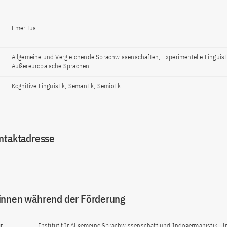
Emeritus
Allgemeine und Vergleichende Sprachwissenschaften, Experimentelle Linguisti
Außereuropäische Sprachen
Kognitive Linguistik, Semantik, Semiotik
ntaktadresse
innen während der Förderung
ar
Institut für Allgemeine Sprachwissenschaft und Indogermanistik, Un