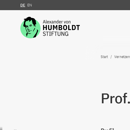
DE
EN
Zum Inhalt springen
Start
Vernetzen
Prof
Zum Inhalt springen