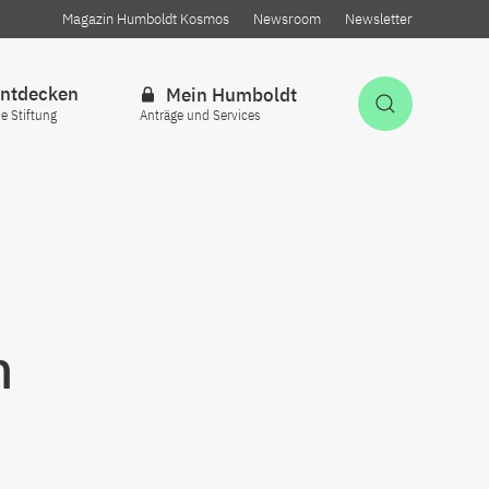
Magazin Humboldt Kosmos
Newsroom
Newsletter
ntdecken
Mein Humboldt
Suche öff
ie Stiftung
Anträge und Services
n