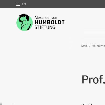
DE
EN
Zum Inhalt springen
Start
Vernetzen
Prof
Zum Inhalt springen