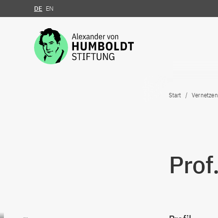
DE
EN
Zum Inhalt springen
Start
Vernetzen
Prof
Zum Inhalt springen