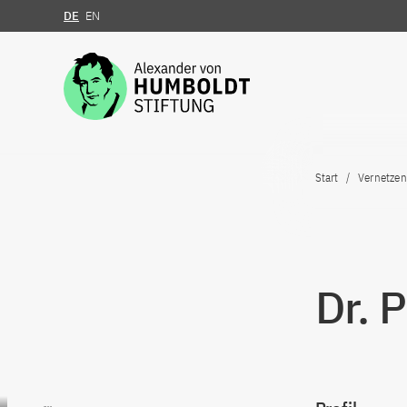
DE
EN
Zum Inhalt springen
Start
Vernetzen
Dr. 
Zum Inhalt springen