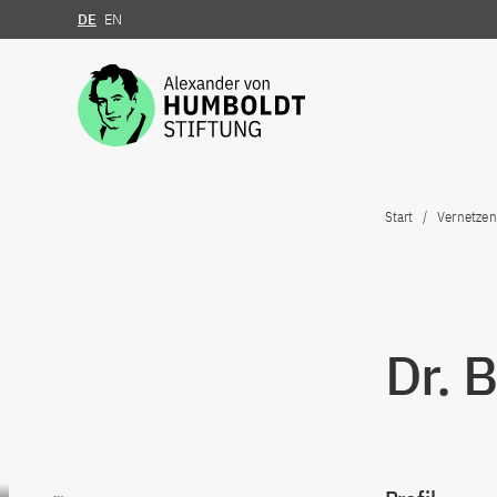
DE
EN
Zum Inhalt springen
Start
Vernetzen
Dr. 
Zum Inhalt springen