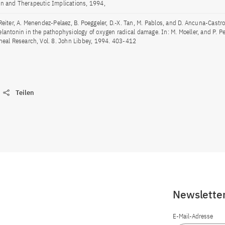
on and Therapeutic Implications, 1994,
Reiter, A. Menendez-Pelaez, B. Poeggeler, D.-X. Tan, M. Pablos, and D. Ancuna-Castro
elantonin in the pathophysiology of oxygen radical damage. In: M. Moeller, and P. 
ineal Research, Vol. 8. John Libbey, 1994. 403-412
Teilen
Newslette
E-Mail-Adresse