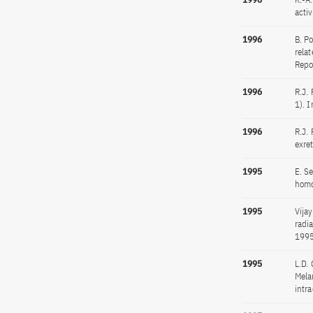
activ
1996
B. Po
rela
Repo
1996
R.J.
1). 
1996
R.J.
exre
1995
E. Se
homo
1995
Vijay
radi
1995
1995
L.D. 
Mela
intr