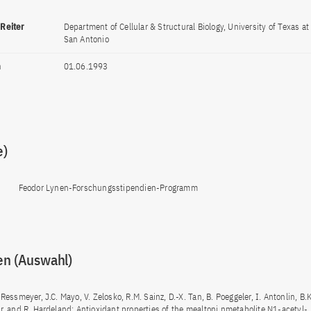
 Reiter
Department of Cellular & Structural Biology, University of Texas at
San Antonio
n
01.06.1993
e)
Feodor Lynen-Forschungsstipendien-Programm
en (Auswahl)
 Ressmeyer, J.C. Mayo, V. Zelosko, R.M. Sainz, D.-X. Tan, B. Poeggeler, I. Antonlin, B.K
er, and R. Hardeland: Antioxidant properties of the mealtoni nmetabolite N1-acetyl-