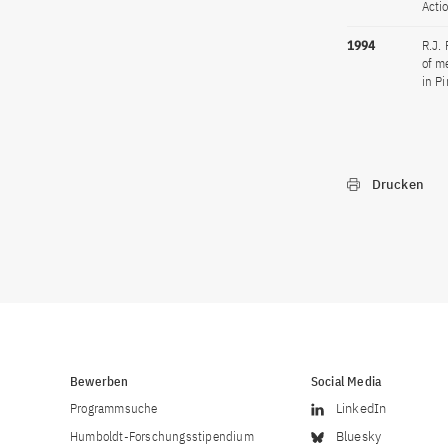
Acti
1994
R.J. 
of m
in P
Drucken
Bewerben
Social Media
Programmsuche
LinkedIn
Humboldt-Forschungsstipendium
Bluesky