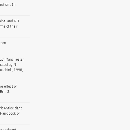
ution . In:
ainz, and R.J.
rms of their
asco:
L.C. Manchester,
iated by N-
urobiol., 1998,
ve effect of
rit. J.
ri: Antioxidant
, Handbook of
 antioxidant