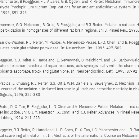
Manchaster, B Poeggeler, F.L. Alvarez, G.B. Ogden, and R. Reiter: Melatonin immunore
aryote Phodopirillum rubrum: Implications for an ancient antioxidative system. In: Ce
, 1995, 391-395
ewerynek, G.G. Melchiorri, B. Ortiz, B. Poeggeler, and R.J. Reiter: Melatonin reduces
 peroxidation in homogenates of different rat brain regions. In: J. Pinael Res., 199
 Barlow-Walden, R.J. Reiter, M. Pablos, A. Menendez-Pelaez, L.-D. Chen, and B. Poegg
ulates brain glutathione peroxidase. In: Neurochem. Int., 1995, 497-502
eggeler, R. J. Reiter, R. Hardeland, E. Sewerynek, D. Melchiorri, and L.R. Barlow-Wal
tor of electron transfer and repair reactions, acts synergistically with the chain b
oxidants ascorbate, trolox and glutathione. In: Neuroendocrinol. Lett., 1995, 87-92
Pablos, J. Chuang, R.J. Reiter, G.G. Ortiz, W.M. Daniels, E. Sewerynek, D. Melchiorri,
 course of the melatonin-induced increase in glutathione peroxidase activity in chic
. Signals, 1995, 325-330
Reiter, D.-X. Tan, B. Poeggeler, L.-D. Chen and A. Menendez-Pelaez: Melatonin, free r
r induction. In: G.J.M. Maestroni, A. Conti, and R.J. Reiter, Advances in Pineal Rese
 Libbey, 1994. 211-228
eggeler, R.J. Reiter, R. Hardeland, L.-D. Chen, D.-X. Tan, L.C. Manchester and L.R. B
cal scavening of melatonin. . In: Abstracts of the International Course on Melatoni