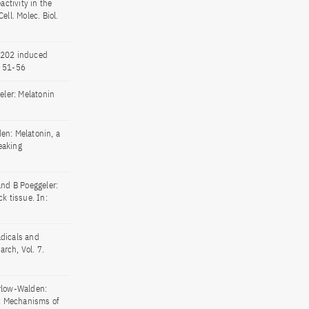
activity in the
ll. Molec. Biol.
 H202 induced
5, 51-56
eler: Melatonin
den: Melatonin, a
reaking
 and B Poeggeler:
k tissue. In:
adicals and
arch, Vol. 7.
arlow-Walden:
n: Mechanisms of