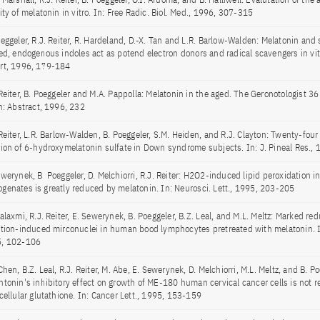
ity of melatonin in vitro. In: Free Radic. Biol. Med., 1996, 307-315
eggeler, R.J. Reiter, R. Hardeland, D.-X. Tan and L.R. Barlow-Walden: Melatonin and 
ted, endogenous indoles act as potend electron donors and radical scavengers in vit
rt, 1996, 179-184
 Reiter, B. Poeggeler and M.A. Pappolla: Melatonin in the aged. The Geronotologist 36
In: Abstract, 1996, 232
 Reiter, L.R. Barlow-Walden, B. Poeggeler, S.M. Heiden, and R.J. Clayton: Twenty-four
tion of 6-hydroxymelatonin sulfate in Down syndrome subjects. In: J. Pineal Res.,
werynek, B. Poeggeler, D. Melchiorri, R.J. Reiter: H2O2-induced lipid peroxidation in
genates is greatly reduced by melatonin. In: Neurosci. Lett., 1995, 203-205
alaxmi, R.J. Reiter, E. Sewerynek, B. Poeggeler, B.Z. Leal, and M.L. Meltz: Marked red
ation-induced mirconuclei in human bood lymphocytes pretreated with melatonin. In
, 102-106
Chen, B.Z. Leal, R.J. Reiter, M. Abe, E. Sewerynek, D. Melchiorri, M.L. Meltz, and B. Po
ntonin's inhibitory effect on growth of ME-180 human cervical cancer cells is not re
acellular glutathione. In: Cancer Lett., 1995, 153-159