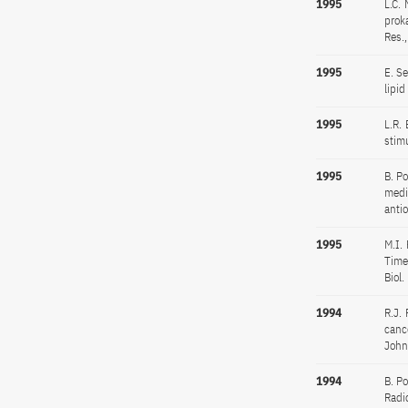
1995
L.C. 
prok
Res.
1995
E. S
lipid
1995
L.R.
stim
1995
B. Po
media
anti
1995
M.I. 
Time
Biol
1994
R.J. 
cance
John
1994
B. Po
Radi