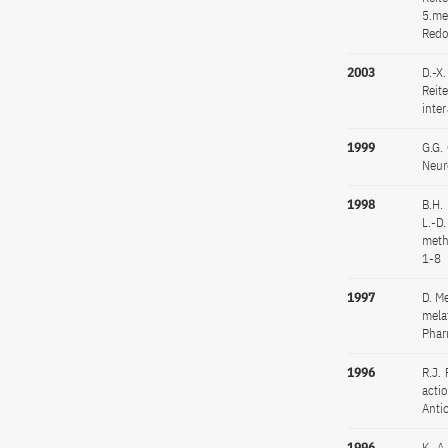
5.me
Redo
2003
D.-X.
Reit
inte
1999
G.G. 
Neur
1998
B.H. 
L.-D
meth
1-8
1997
D. Me
mela
Phar
1996
R.J. 
acti
Anti
1996
K.-A.