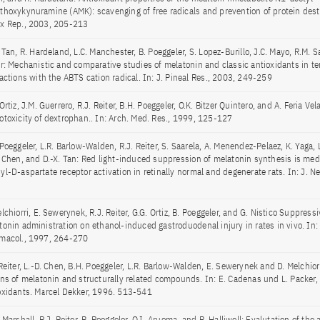
thoxykynuramine (AMK): scavenging of free radicals and prevention of protein destr
x Rep., 2003, 205-213
 Tan, R. Hardeland, L.C. Manchester, B. Poeggeler, S. Lopez-Burillo, J.C. Mayo, R.M. S
er: Mechanistic and comparative studies of melatonin and classic antioxidants in te
ractions with the ABTS cation radical. In: J. Pineal Res., 2003, 249-259
Ortiz, J.M. Guerrero, R.J. Reiter, B.H. Poeggeler, O.K. Bitzer Quintero, and A. Feria Vel
otoxicity of dextrophan.. In: Arch. Med. Res., 1999, 125-127
Poeggeler, L.R. Barlow-Walden, R.J. Reiter, S. Saarela, A. Menendez-Pelaez, K. Yaga, 
. Chen, and D.-X. Tan: Red light-induced suppression of melatonin synthesis is med
yl-D-aspartate receptor activation in retinally normal and degenerate rats. In: J. Ne
lchiorri, E. Sewerynek, R.J. Reiter, G.G. Ortiz, B. Poeggeler, and G. Nistico Suppressi
tonin administration on ethanol-induced gastroduodenal injury in rates in vivo. In: B
macol., 1997, 264-270
Reiter, L.-D. Chen, B.H. Poeggeler, L.R. Barlow-Walden, E. Sewerynek and D. Melchior
ons of melatonin and structurally related compounds. In: E. Cadenas und L. Packer
oxidants. Marcel Dekker, 1996. 513-541
 Marshall, R.J. Reiter, B. Poeggeler, O.I. Aruoma, and B. Halliwell: Evalutation of the