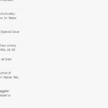
structurally-
ro. In: Redox
 (Special Issue
 hour urinary
 1996, 45-50
 rat brain
uction of
: Radiat. Res.,
eggeler:
lated to