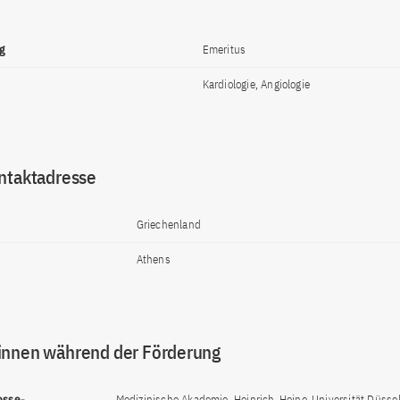
g
Emeritus
Kardiologie, Angiologie
ntaktadresse
Griechenland
Athens
innen während der Förderung
osse-
Medizinische Akademie, Heinrich-Heine-Universität Düssel