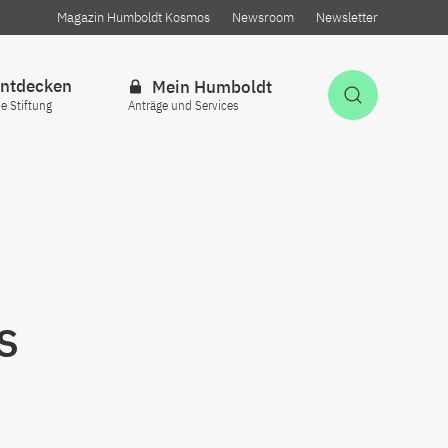
Magazin Humboldt Kosmos
Newsroom
Newsletter
ntdecken
Mein Humboldt
Suche öff
ie Stiftung
Anträge und Services
s