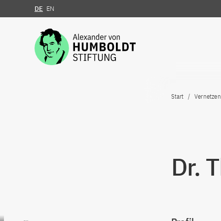
DE
EN
Zum Inhalt springen
Start
Vernetzen
Dr. 
Zum Inhalt springen