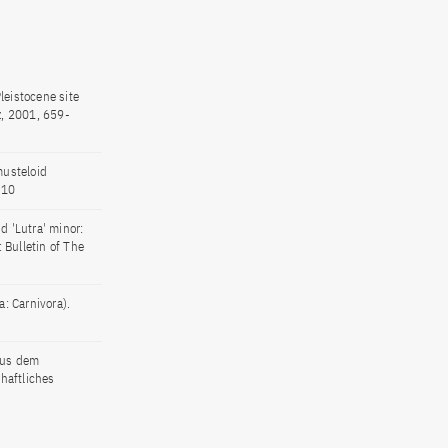
leistocene site
, 2001, 659-
musteloid
310
nd 'Lutra' minor:
 Bulletin of The
: Carnivora).
aus dem
haftliches