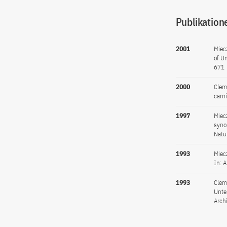
Publikation
2001
Miec
of U
671
2000
Clem
carn
1997
Miecz
syno
Natu
1993
Miec
In: 
1993
Clem
Unte
Arch