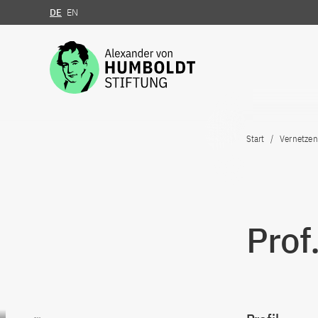
DE
EN
Zum Inhalt springen
Start
Vernetzen
Prof
Zum Inhalt springen