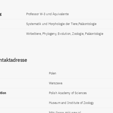
g
Professor W-3 und Äquivalente
Systematik und Morphologie der Tiere,Paläontologie
Wirbeltiere, Phylogeny, Evolution, Zoologie, Paläontologie
ntaktadresse
Polen
Warszawa
ution
Polish Academy of Sciences
Museum and Institute of Zoology
http://www.miiz.waw.pl