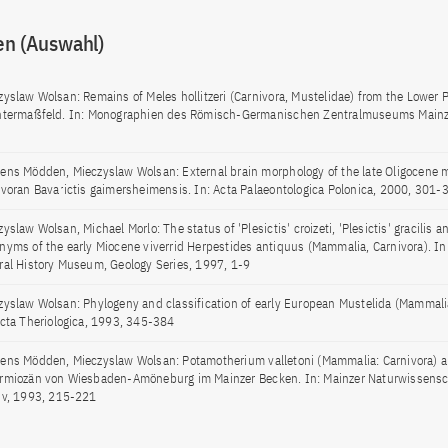
en (Auswahl)
zyslaw Wolsan: Remains of Meles hollitzeri (Carnivora, Mustelidae) from the Lower P
ntermaßfeld. In: Monographien des Römisch-Germanischen Zentralmuseums Mainz
ens Mödden, Mieczyslaw Wolsan: External brain morphology of the late Oligocene 
ivoran Bavarictis gaimersheimensis. In: Acta Palaeontologica Polonica, 2000, 301-
yslaw Wolsan, Michael Morlo: The status of 'Plesictis' croizeti, 'Plesictis' gracilis a
nyms of the early Miocene viverrid Herpestides antiquus (Mammalia, Carnivora). In:
ral History Museum, Geology Series, 1997, 1-9
zyslaw Wolsan: Phylogeny and classification of early European Mustelida (Mammalia
Acta Theriologica, 1993, 345-384
ens Mödden, Mieczyslaw Wolsan: Potamotherium valletoni (Mammalia: Carnivora) 
rmiozän von Wiesbaden-Amöneburg im Mainzer Becken. In: Mainzer Naturwissensc
iv, 1993, 215-221