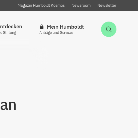
Magazin Humboldt Kosmos
Newsroom
Newsletter
ntdecken
Mein Humboldt
Suche öff
ie Stiftung
Anträge und Services
san