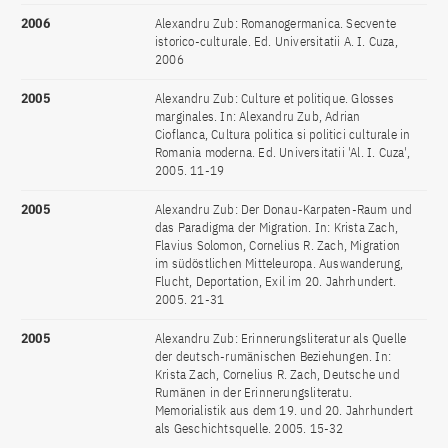
2006
Alexandru Zub: Romanogermanica. Secvente
istorico-culturale. Ed. Universitatii A. I. Cuza,
2006
2005
Alexandru Zub: Culture et politique. Glosses
marginales. In: Alexandru Zub, Adrian
Cioflanca, Cultura politica si politici culturale in
Romania moderna. Ed. Universitatii 'Al. I. Cuza',
2005. 11-19
2005
Alexandru Zub: Der Donau-Karpaten-Raum und
das Paradigma der Migration. In: Krista Zach,
Flavius Solomon, Cornelius R. Zach, Migration
im südöstlichen Mitteleuropa. Auswanderung,
Flucht, Deportation, Exil im 20. Jahrhundert.
2005. 21-31
2005
Alexandru Zub: Erinnerungsliteratur als Quelle
der deutsch-rumänischen Beziehungen. In:
Krista Zach, Cornelius R. Zach, Deutsche und
Rumänen in der Erinnerungsliteratu.
Memorialistik aus dem 19. und 20. Jahrhundert
als Geschichtsquelle. 2005. 15-32