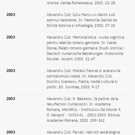
istorice. Cartea Romaneasca, 2003. 13-28
2003
Alexandru Zub: Iuliu Maniu un destin sub
semnul rezistentei. In: Memoriile Sectiei de
Stiinte Istorice si Arheologie, 2003, 27-32
2003
Alexandru Zub: Memorialistica - sursa cognitiva
pentru relatiile romano-germane. In: Vasile
Docea, Relatii romano-germane. Studii istorice /
Deutsch-rumanische Beziehungen. Historische
Studien. Accent, 2003. 31-47
2003
Alexandru Zub: Modelul francez si avatarurile
centralismului statal. In: Alexandru Zub,
Dumitru Ivanescu, Franta, model cultural si
politic. Ed. Junimea, 2003. 9-17
2003
Alexandru Zub: N. Balcescu: Je pathos de la
résurfection (rumänisch). In: Academia
Romana, ANUARUL - Institutului De Istorie 'A.
D. Xenopol' - XXXIX-XL - 2002-2003. Editura
Academiei Romane, 2003. 339-342
2003
Alexandru Zub: Parvan: nelinisti escatologice