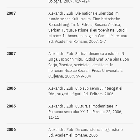
Bologna. 2007. 419-424
2007
Alexandru Zub: Die nationale Identität im
rumänischen Kulturraum. Eine historische
Betrachtung. In: N. Edroiu, Susana Andrea,
Serban Turcus, Natiune si europenitate. Studii
istorice. In honorem magistri Camilli Muresanu.
Ed. Academiei Romane, 2007. 1-7
2007
Alexandru Zub: Sinteza dinamica a istoriei: N.
Iorga. In: Sorin Mitu, Rudolf Graf, Ana Sima, Ion
Carja, Biserica, societate, identitate. In
honorem Nicolae Bocsan. Presa Universitara
Clujeana, 2007. 599-604
2006
Alexandru Zub: Clio sub semnul interogatiei.
Idei, sugestii, figuri. Ed. Polirom, 2006
2006
Alexandru Zub: Cultura si modernizare in
Romania secolului XX. In: Revista 22, 2006,
11-11
2006
Alexandru Zub: Discurs istoric si ego-istorie.
Ed. Academiei Romane, 2006