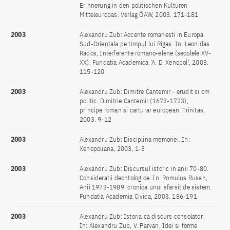
Erinnerung in den politischen Kulturen
Mitteleuropas. Verlag ÖAW, 2003. 171-181
2003
Alexandru Zub: Accente romanesti in Europa
Sud-Orientala pe timpul lui Rigas. In: Leonidas
Rados, Interferente romano-elene (secolele XV-
XX). Fundatia Academica 'A. D. Xenopol', 2003.
115-120
2003
Alexandru Zub: Dimitre Cantemir - erudit si om
politic. Dimitrie Cantemir (1673-1723),
principe roman si carturar european. Trinitas,
2003. 9-12
2003
Alexandru Zub: Disciplina memoriei. In:
Xenopoliana, 2003, 1-3
2003
Alexandru Zub: Discursul istoric in anii 70-80.
Consideratii deontologice. In: Romulus Rusan,
Anii 1973-1989: cronica unui sfarsit de sistem.
Fundatia Academia Civica, 2003. 186-191
2003
Alexandru Zub: Istoria ca discurs consolator.
In: Alexandru Zub, V. Parvan, Idei si forme