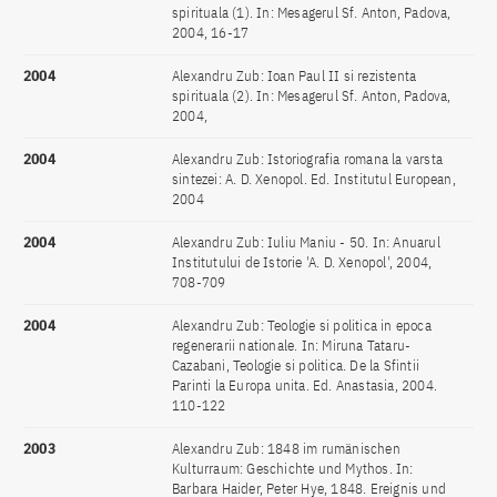
spirituala (1). In: Mesagerul Sf. Anton, Padova,
2004, 16-17
2004
Alexandru Zub: Ioan Paul II si rezistenta
spirituala (2). In: Mesagerul Sf. Anton, Padova,
2004,
2004
Alexandru Zub: Istoriografia romana la varsta
sintezei: A. D. Xenopol. Ed. Institutul European,
2004
2004
Alexandru Zub: Iuliu Maniu - 50. In: Anuarul
Institutului de Istorie 'A. D. Xenopol', 2004,
708-709
2004
Alexandru Zub: Teologie si politica in epoca
regenerarii nationale. In: Miruna Tataru-
Cazabani, Teologie si politica. De la Sfintii
Parinti la Europa unita. Ed. Anastasia, 2004.
110-122
2003
Alexandru Zub: 1848 im rumänischen
Kulturraum: Geschichte und Mythos. In:
Barbara Haider, Peter Hye, 1848. Ereignis und