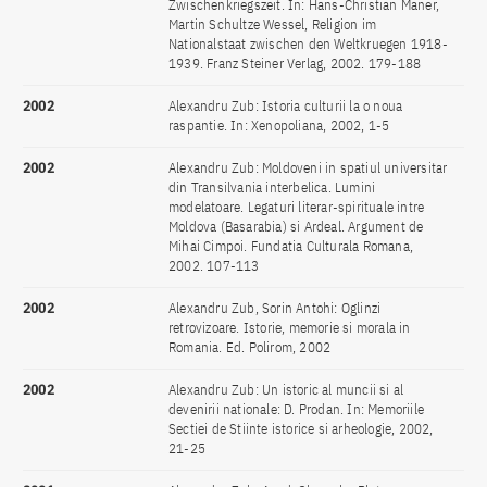
Zwischenkriegszeit. In: Hans-Christian Maner,
Martin Schultze Wessel, Religion im
Nationalstaat zwischen den Weltkruegen 1918-
1939. Franz Steiner Verlag, 2002. 179-188
2002
Alexandru Zub: Istoria culturii la o noua
raspantie. In: Xenopoliana, 2002, 1-5
2002
Alexandru Zub: Moldoveni in spatiul universitar
din Transilvania interbelica. Lumini
modelatoare. Legaturi literar-spirituale intre
Moldova (Basarabia) si Ardeal. Argument de
Mihai Cimpoi. Fundatia Culturala Romana,
2002. 107-113
2002
Alexandru Zub, Sorin Antohi: Oglinzi
retrovizoare. Istorie, memorie si morala in
Romania. Ed. Polirom, 2002
2002
Alexandru Zub: Un istoric al muncii si al
devenirii nationale: D. Prodan. In: Memoriile
Sectiei de Stiinte istorice si arheologie, 2002,
21-25