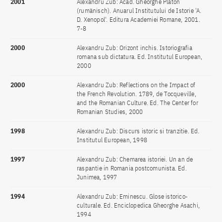
2001
Alexandru Zub: Acad. Gheorghe Platon
(rumänisch). Anuarul Institutului de Istorie 'A.
D. Xenopol'. Editura Academiei Romane, 2001.
7-8
2000
Alexandru Zub: Orizont inchis. Istoriografia
romana sub dictatura. Ed. Institutul European,
2000
2000
Alexandru Zub: Reflections on the Impact of
the French Revolution. 1789, de Tocqueville,
and the Romanian Culture. Ed. The Center for
Romanian Studies, 2000
1998
Alexandru Zub: Discurs istoric si tranzitie. Ed.
Institutul European, 1998
1997
Alexandru Zub: Chemarea istoriei. Un an de
raspantie in Romania postcomunista. Ed.
Junimea, 1997
1994
Alexandru Zub: Eminescu. Glose istorico-
culturale. Ed. Enciclopedica Gheorghe Asachi,
1994