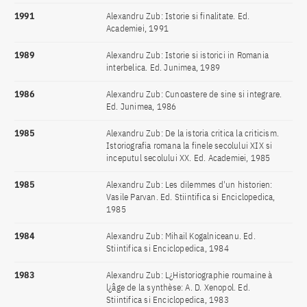
1991
Alexandru Zub: Istorie si finalitate. Ed.
Academiei, 1991
1989
Alexandru Zub: Istorie si istorici in Romania
interbelica. Ed. Junimea, 1989
1986
Alexandru Zub: Cunoastere de sine si integrare.
Ed. Junimea, 1986
1985
Alexandru Zub: De la istoria critica la criticism.
Istoriografia romana la finele secolului XIX si
inceputul secolului XX. Ed. Academiei, 1985
1985
Alexandru Zub: Les dilemmes d'un historien:
Vasile Parvan. Ed. Stiintifica si Enciclopedica,
1985
1984
Alexandru Zub: Mihail Kogalniceanu. Ed.
Stiintifica si Enciclopedica, 1984
1983
Alexandru Zub: L¿Historiographie roumaine à
l¿âge de la synthèse: A. D. Xenopol. Ed.
Stiintifica si Enciclopedica, 1983