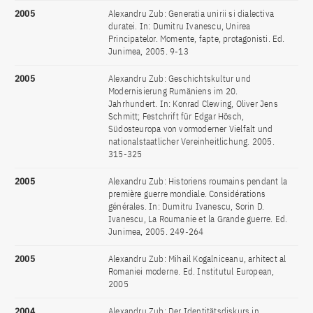
2005
Alexandru Zub: Generatia unirii si dialectiva
duratei. In: Dumitru Ivanescu, Unirea
Principatelor. Momente, fapte, protagonisti. Ed.
Junimea, 2005. 9-13
2005
Alexandru Zub: Geschichtskultur und
Modernisierung Rumäniens im 20.
Jahrhundert. In: Konrad Clewing, Oliver Jens
Schmitt; Festchrift für Edgar Hösch,
Südosteuropa von vormoderner Vielfalt und
nationalstaatlicher Vereinheitlichung. 2005.
315-325
2005
Alexandru Zub: Historiens roumains pendant la
première guerre mondiale. Considérations
générales. In: Dumitru Ivanescu, Sorin D.
Ivanescu, La Roumanie et la Grande guerre. Ed.
Junimea, 2005. 249-264
2005
Alexandru Zub: Mihail Kogalniceanu, arhitect al
Romaniei moderne. Ed. Institutul European,
2005
2004
Alexandru Zub: Der Identitätsdiskurs in