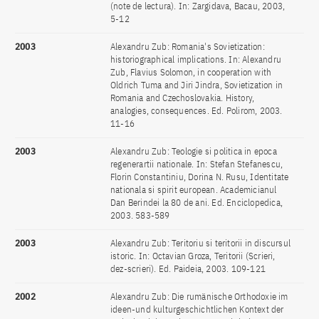
(note de lectura). In: Zargidava, Bacau, 2003,
5-12
2003
Alexandru Zub: Romania's Sovietization:
historiographical implications. In: Alexandru
Zub, Flavius Solomon, in cooperation with
Oldrich Tuma and Jiri Jindra, Sovietization in
Romania and Czechoslovakia. History,
analogies, consequences. Ed. Polirom, 2003.
11-16
2003
Alexandru Zub: Teologie si politica in epoca
regenerartii nationale. In: Stefan Stefanescu,
Florin Constantiniu, Dorina N. Rusu, Identitate
nationala si spirit european. Academicianul
Dan Berindei la 80 de ani. Ed. Enciclopedica,
2003. 583-589
2003
Alexandru Zub: Teritoriu si teritorii in discursul
istoric. In: Octavian Groza, Teritorii (Scrieri,
dez-scrieri). Ed. Paideia, 2003. 109-121
2002
Alexandru Zub: Die rumänische Orthodoxie im
ideen-und kulturgeschichtlichen Kontext der