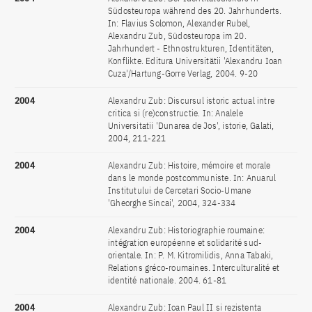
Südosteuropa während des 20. Jahrhunderts.
In: Flavius Solomon, Alexander Rubel,
Alexandru Zub, Südosteuropa im 20.
Jahrhundert - Ethnostrukturen, Identitäten,
Konflikte. Editura Universitätii 'Alexandru Ioan
Cuza'/Hartung-Gorre Verlag, 2004. 9-20
2004
Alexandru Zub: Discursul istoric actual intre
critica si (re)constructie. In: Analele
Universitatii 'Dunarea de Jos', istorie, Galati,
2004, 211-221
2004
Alexandru Zub: Histoire, mémoire et morale
dans le monde postcommuniste. In: Anuarul
Institutului de Cercetari Socio-Umane
'Gheorghe Sincai', 2004, 324-334
2004
Alexandru Zub: Historiographie roumaine:
intégration européenne et solidarité sud-
orientale. In: P. M. Kitromilidis, Anna Tabaki,
Relations gréco-roumaines. Interculturalité et
identité nationale. 2004. 61-81
2004
Alexandru Zub: Ioan Paul II si rezistenta