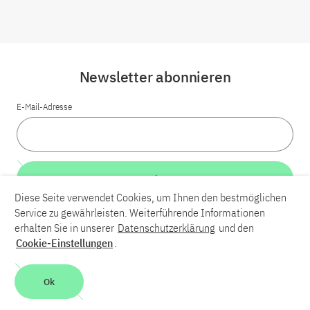
Newsletter abonnieren
E-Mail-Adresse
Weiter
Diese Seite verwendet Cookies, um Ihnen den bestmöglichen
Service zu gewährleisten. Weiterführende Informationen
LinkedIn
Bluesky
YouTube
erhalten Sie in unserer
Datenschutzerklärung
und den
Cookie-Einstellungen
.
Karriere
Kontakt
Impressum
Datenschutzerklärung
Ok
Barrierefreiheit
Barriere melden
Leichte Sprache