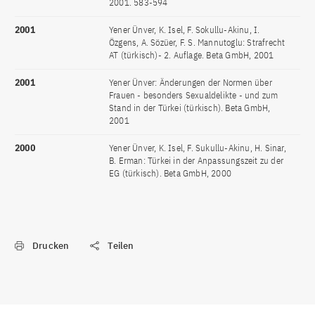
2001. 583-594
2001
Yener Ünver, K. Isel, F. Sokullu-Akinu, I.
Özgens, A. Sözüer, F. S. Mannutoglu: Strafrecht
AT (türkisch)- 2. Auflage. Beta GmbH, 2001
2001
Yener Ünver: Änderungen der Normen über
Frauen - besonders Sexualdelikte - und zum
Stand in der Türkei (türkisch). Beta GmbH,
2001
2000
Yener Ünver, K. Isel, F. Sukullu-Akinu, H. Sinar,
B. Erman: Türkei in der Anpassungszeit zu der
EG (türkisch). Beta GmbH, 2000
Drucken
Teilen