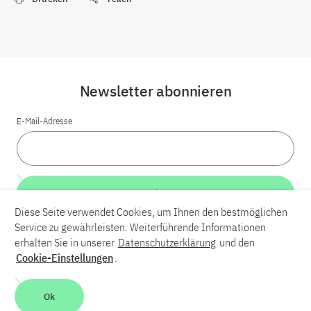
Newsletter abonnieren
E-Mail-Adresse
Weiter
Diese Seite verwendet Cookies, um Ihnen den bestmöglichen
Service zu gewährleisten. Weiterführende Informationen
LinkedIn
Bluesky
YouTube
erhalten Sie in unserer
Datenschutzerklärung
und den
Cookie-Einstellungen
.
Karriere
Kontakt
Impressum
Datenschutzerklärung
Ok
Barrierefreiheit
Barriere melden
Leichte Sprache