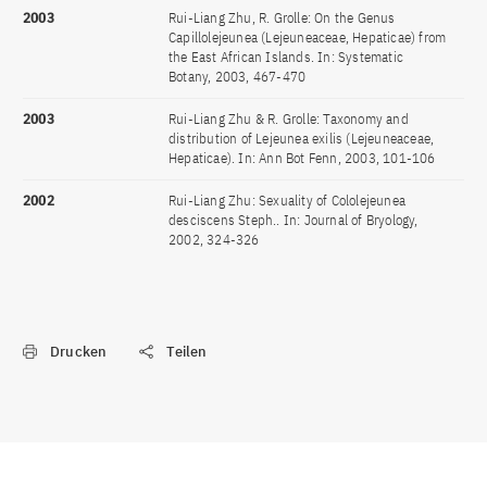
2003
Rui-Liang Zhu, R. Grolle: On the Genus
Capillolejeunea (Lejeuneaceae, Hepaticae) from
the East African Islands. In: Systematic
Botany, 2003, 467-470
2003
Rui-Liang Zhu & R. Grolle: Taxonomy and
distribution of Lejeunea exilis (Lejeuneaceae,
Hepaticae). In: Ann Bot Fenn, 2003, 101-106
2002
Rui-Liang Zhu: Sexuality of Cololejeunea
desciscens Steph.. In: Journal of Bryology,
2002, 324-326
Drucken
Teilen