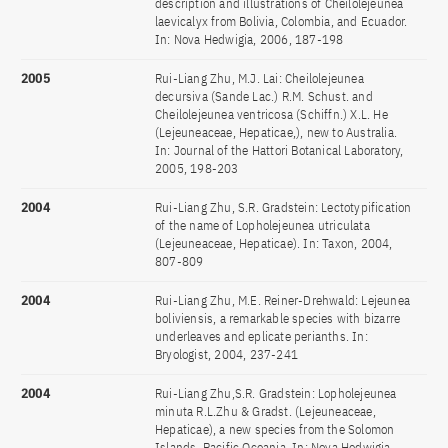
description and illustrations of Cheilolejeunea
laevicalyx from Bolivia, Colombia, and Ecuador.
In: Nova Hedwigia, 2006, 187-198
2005
Rui-Liang Zhu, M.J. Lai: Cheilolejeunea
decursiva (Sande Lac.) R.M. Schust. and
Cheilolejeunea ventricosa (Schiffn.) X.L. He
(Lejeuneaceae, Hepaticae,), new to Australia.
In: Journal of the Hattori Botanical Laboratory,
2005, 198-203
2004
Rui-Liang Zhu, S.R. Gradstein: Lectotypification
of the name of Lopholejeunea utriculata
(Lejeuneaceae, Hepaticae). In: Taxon, 2004,
807-809
2004
Rui-Liang Zhu, M.E. Reiner-Drehwald: Lejeunea
boliviensis, a remarkable species with bizarre
underleaves and eplicate perianths. In:
Bryologist, 2004, 237-241
2004
Rui-Liang Zhu,S.R. Gradstein: Lopholejeunea
minuta R.L.Zhu & Gradst. (Lejeuneaceae,
Hepaticae), a new species from the Solomon
Islands, Pacific Oceania. In: Nova Hedwigia,