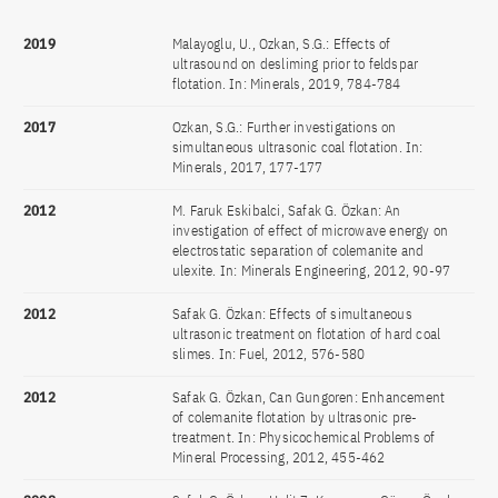
2019
Malayoglu, U., Ozkan, S.G.: Effects of
ultrasound on desliming prior to feldspar
flotation. In: Minerals, 2019, 784-784
2017
Ozkan, S.G.: Further investigations on
simultaneous ultrasonic coal flotation. In:
Minerals, 2017, 177-177
2012
M. Faruk Eskibalci, Safak G. Özkan: An
investigation of effect of microwave energy on
electrostatic separation of colemanite and
ulexite. In: Minerals Engineering, 2012, 90-97
2012
Safak G. Özkan: Effects of simultaneous
ultrasonic treatment on flotation of hard coal
slimes. In: Fuel, 2012, 576-580
2012
Safak G. Özkan, Can Gungoren: Enhancement
of colemanite flotation by ultrasonic pre-
treatment. In: Physicochemical Problems of
Mineral Processing, 2012, 455-462