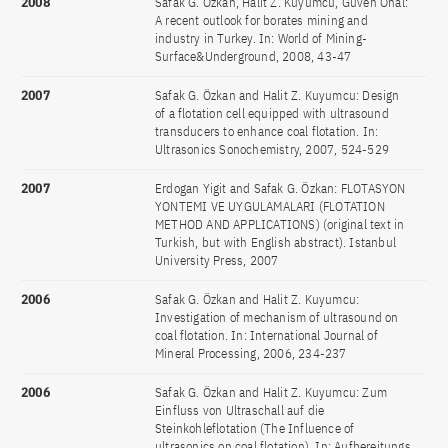
2008
Safak G. Özkan, Halit Z. Kuyumcu, Güven Önal:
A recent outlook for borates mining and
industry in Turkey. In: World of Mining-
Surface&Underground, 2008, 43-47
2007
Safak G. Özkan and Halit Z. Kuyumcu: Design
of a flotation cell equipped with ultrasound
transducers to enhance coal flotation. In:
Ultrasonics Sonochemistry, 2007, 524-529
2007
Erdogan Yigit and Safak G. Özkan: FLOTASYON
YONTEMI VE UYGULAMALARI (FLOTATION
METHOD AND APPLICATIONS) (original text in
Turkish, but with English abstract). Istanbul
University Press, 2007
2006
Safak G. Özkan and Halit Z. Kuyumcu:
Investigation of mechanism of ultrasound on
coal flotation. In: International Journal of
Mineral Processing, 2006, 234-237
2006
Safak G. Özkan and Halit Z. Kuyumcu: Zum
Einfluss von Ultraschall auf die
Steinkohleflotation (The Influence of
ultrasonics on coal flotation). In: Aufbereitungs