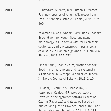
125
2011
H. Razyfard, S. Zarre, R.M. Fritsch, H. Maroofi :
Four new species of Allium (Alliaceae) from
Iran. In: Annales Botanici Fennici, 2011, 352-
360
2011
Yasaman Salmaki, Shahin Zarre, Hans-Joachim
Esser, Guenther Heubl: Seed and gland
morphology in Euphorbia with focus on their
systematic and phylogenetic importance, a
case study in Iranian highlands. In: Flora 206, .
Elsevier, 2011. 957-973
2011
Elham Amini, Shahin Zarre, Mostafa Assadi:
Seed micro-morphology and its systematic
significance in Gypsophila and allied genera.
In: Nordic Journal of Botany , 2011, 1-10
2011
M. Riahi, S. Zarre, A.A. Maassoumi, S.
Kazempour Osaloo, M.F. Wojciechowski:
Towards a phylogeny for Astragalus section
Caprini (Fabaceae) and its allies based on
nuclear and plastid DNA sequences. In: Plant
Systematics and Evolution, 2011, 119-133