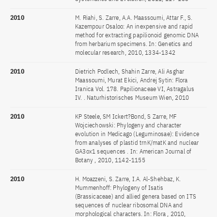
2010
M. Riahi, S. Zarre, A.A. Maassoumi, Attar F., S.
Kazempour Osaloo: An inexpensive and rapid
method for extracting papilionoid genomic DNA
from herbarium specimens. In: Genetics and
molecular research, 2010, 1334-1342
2010
Dietrich Podlech, Shahin Zarre, Ali Asghar
Maassoumi, Murat Ekici, Andrej Sytin: Flora
Iranica Vol. 178. Papilionaceae VI, Astragalus
IV. . Naturhistorisches Museum Wien, 2010
2010
KP Steele, SM Ickert?Bond, S Zarre, MF
Wojciechowski: Phylogeny and character
evolution in Medicago (Leguminosae): Evidence
from analyses of plastid trnK/matK and nuclear
GA3ox1 sequences . In: American Journal of
Botany , 2010, 1142-1155
2010
H. Moazzeni, S. Zarre, I.A. Al-Shehbaz, K.
Mummenhoff: Phylogeny of Isatis
(Brassicaceae) and allied genera based on ITS
sequences of nuclear ribosomal DNA and
morphological characters. In: Flora , 2010,