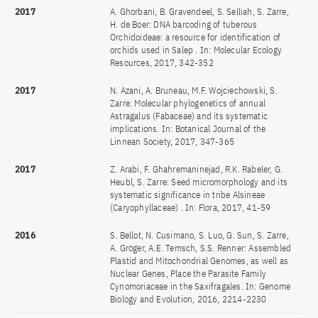
2017
A. Ghorbani, B. Gravendeel, S. Selliah, S. Zarre,
H. de Boer: DNA barcoding of tuberous
Orchidoideae: a resource for identification of
orchids used in Salep . In: Molecular Ecology
Resources, 2017, 342-352
2017
N. Azani, A. Bruneau, M.F. Wojciechowski, S.
Zarre: Molecular phylogenetics of annual
Astragalus (Fabaceae) and its systematic
implications. In: Botanical Journal of the
Linnean Society, 2017, 347-365
2017
Z. Arabi, F. Ghahremaninejad, R.K. Rabeler, G.
Heubl, S. Zarre: Seed micromorphology and its
systematic significance in tribe Alsineae
(Caryophyllaceae) . In: Flora, 2017, 41-59
2016
S. Bellot, N. Cusimano, S. Luo, G. Sun, S. Zarre,
A. Gröger, A.E. Temsch, S.S. Renner: Assembled
Plastid and Mitochondrial Genomes, as well as
Nuclear Genes, Place the Parasite Family
Cynomoriaceae in the Saxifragales. In: Genome
Biology and Evolution, 2016, 2214-2230