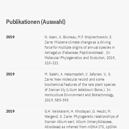
Publikationen (Auswahl)
2019
N. Azani, A. Bruneau, M.F. Wojciechowski, S.
Zarre: Miocene climate change as a driving
force for multiple origins of annual species in
Astragalus (Fabaceae, Papilionoideae) . In:
Molecular Phylogenetics and Evolution, 2019,
210-221
2019
M. Salehi, A. Hatamzadeh, V. Jafarian, V., S.
Zarre: New molecular record and some
biochemical features of the rare plant species
of Iranian lily (Lilium ledebourii Boiss.). In:
Horticulture Environment and Biotechnology,
2019, 585-593
2019
G.H. Veiskarami, H. Khodayari, G. Heubl, M.
Weigend, S. Zarre: Phylogenetic relationships of
Iranian Allium sect. Allium (Amaryllidaceae,
Allioideae) as inferred from nrDNA ITS, cpDNA