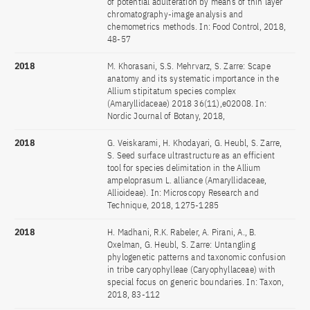
of potential adulteration by means of thin layer
chromatography-image analysis and
chemometrics methods. In: Food Control, 2018,
48-57
2018
M. Khorasani, S.S. Mehrvarz, S. Zarre: Scape
anatomy and its systematic importance in the
Allium stipitatum species complex
(Amaryllidaceae) 2018 36(11),e02008. In:
Nordic Journal of Botany, 2018,
2018
G. Veiskarami, H. Khodayari, G. Heubl, S. Zarre,
S. Seed surface ultrastructure as an efficient
tool for species delimitation in the Allium
ampeloprasum L. alliance (Amaryllidaceae,
Allioideae). In: Microscopy Research and
Technique, 2018, 1275-1285
2018
H. Madhani, R.K. Rabeler, A. Pirani, A., B.
Oxelman, G. Heubl, S. Zarre: Untangling
phylogenetic patterns and taxonomic confusion
in tribe caryophylleae (Caryophyllaceae) with
special focus on generic boundaries. In: Taxon,
2018, 83-112