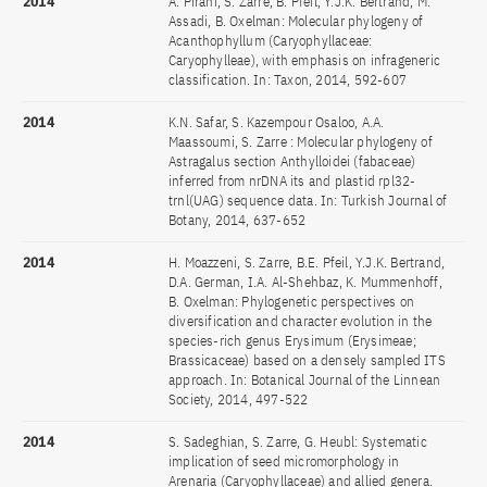
2014
A. Pirani, S. Zarre, B. Pfeil, Y.J.K. Bertrand, M.
Assadi, B. Oxelman: Molecular phylogeny of
Acanthophyllum (Caryophyllaceae:
Caryophylleae), with emphasis on infrageneric
classification. In: Taxon, 2014, 592-607
2014
K.N. Safar, S. Kazempour Osaloo, A.A.
Maassoumi, S. Zarre : Molecular phylogeny of
Astragalus section Anthylloidei (fabaceae)
inferred from nrDNA its and plastid rpl32-
trnl(UAG) sequence data. In: Turkish Journal of
Botany, 2014, 637-652
2014
H. Moazzeni, S. Zarre, B.E. Pfeil, Y.J.K. Bertrand,
D.A. German, I.A. Al-Shehbaz, K. Mummenhoff,
B. Oxelman: Phylogenetic perspectives on
diversification and character evolution in the
species-rich genus Erysimum (Erysimeae;
Brassicaceae) based on a densely sampled ITS
approach. In: Botanical Journal of the Linnean
Society, 2014, 497-522
2014
S. Sadeghian, S. Zarre, G. Heubl: Systematic
implication of seed micromorphology in
Arenaria (Caryophyllaceae) and allied genera.