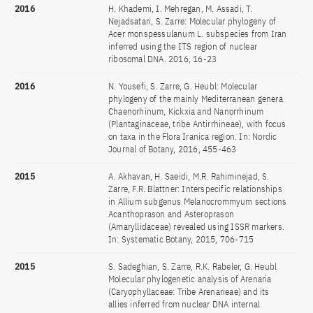
2016
H. Khademi, I. Mehregan, M. Assadi, T.
Nejadsatari, S. Zarre: Molecular phylogeny of
Acer monspessulanum L. subspecies from Iran
inferred using the ITS region of nuclear
ribosomal DNA. 2016, 16-23
2016
N. Yousefi, S. Zarre, G. Heubl: Molecular
phylogeny of the mainly Mediterranean genera
Chaenorhinum, Kickxia and Nanorrhinum
(Plantaginaceae, tribe Antirrhineae), with focus
on taxa in the Flora Iranica region. In: Nordic
Journal of Botany, 2016, 455-463
2015
A. Akhavan, H. Saeidi, M.R. Rahiminejad, S.
Zarre, F.R. Blattner: Interspecific relationships
in Allium subgenus Melanocrommyum sections
Acanthoprason and Asteroprason
(Amaryllidaceae) revealed using ISSR markers.
In: Systematic Botany, 2015, 706-715
2015
S. Sadeghian, S. Zarre, R.K. Rabeler, G. Heubl
Molecular phylogenetic analysis of Arenaria
(Caryophyllaceae: Tribe Arenarieae) and its
allies inferred from nuclear DNA internal