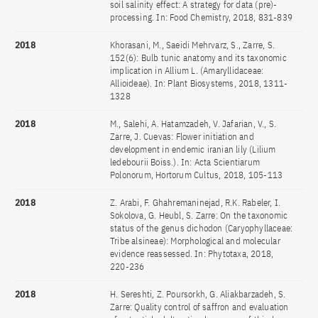
soil salinity effect: A strategy for data (pre)-
processing. In: Food Chemistry, 2018, 831-839
2018
Khorasani, M., Saeidi Mehrvarz, S., Zarre, S.
152(6): Bulb tunic anatomy and its taxonomic
implication in Allium L. (Amaryllidaceae:
Allioideae). In: Plant Biosystems, 2018, 1311-
1328
2018
M., Salehi, A. Hatamzadeh, V. Jafarian, V., S.
Zarre, J. Cuevas: Flower initiation and
development in endemic iranian lily (Lilium
ledebourii Boiss.). In: Acta Scientiarum
Polonorum, Hortorum Cultus, 2018, 105-113
2018
Z. Arabi, F. Ghahremaninejad, R.K. Rabeler, I.
Sokolova, G. Heubl, S. Zarre: On the taxonomic
status of the genus dichodon (Caryophyllaceae:
Tribe alsineae): Morphological and molecular
evidence reassessed. In: Phytotaxa, 2018,
220-236
2018
H. Sereshti, Z. Poursorkh, G. Aliakbarzadeh, S.
Zarre: Quality control of saffron and evaluation