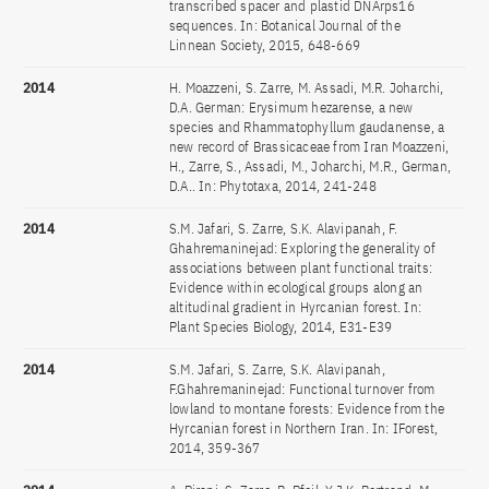
transcribed spacer and plastid DNArps16
sequences. In: Botanical Journal of the
Linnean Society, 2015, 648-669
2014
H. Moazzeni, S. Zarre, M. Assadi, M.R. Joharchi,
D.A. German: Erysimum hezarense, a new
species and Rhammatophyllum gaudanense, a
new record of Brassicaceae from Iran Moazzeni,
H., Zarre, S., Assadi, M., Joharchi, M.R., German,
D.A.. In: Phytotaxa, 2014, 241-248
2014
S.M. Jafari, S. Zarre, S.K. Alavipanah, F.
Ghahremaninejad: Exploring the generality of
associations between plant functional traits:
Evidence within ecological groups along an
altitudinal gradient in Hyrcanian forest. In:
Plant Species Biology, 2014, E31-E39
2014
S.M. Jafari, S. Zarre, S.K. Alavipanah,
F.Ghahremaninejad: Functional turnover from
lowland to montane forests: Evidence from the
Hyrcanian forest in Northern Iran. In: IForest,
2014, 359-367