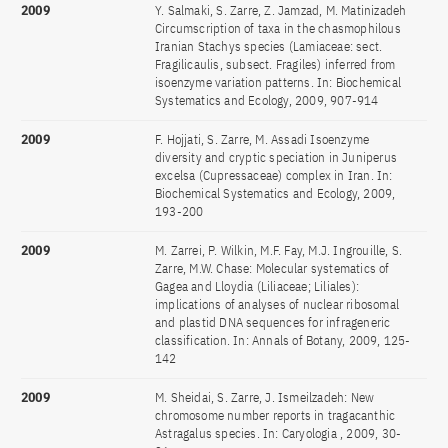
2009
Y. Salmaki, S. Zarre, Z. Jamzad, M. Matinizadeh
Circumscription of taxa in the chasmophilous
Iranian Stachys species (Lamiaceae: sect.
Fragilicaulis, subsect. Fragiles) inferred from
isoenzyme variation patterns. In: Biochemical
Systematics and Ecology, 2009, 907-914
2009
F. Hojjati, S. Zarre, M. Assadi Isoenzyme
diversity and cryptic speciation in Juniperus
excelsa (Cupressaceae) complex in Iran. In:
Biochemical Systematics and Ecology, 2009,
193-200
2009
M. Zarrei, P. Wilkin, M.F. Fay, M.J. Ingrouille, S.
Zarre, M.W. Chase: Molecular systematics of
Gagea and Lloydia (Liliaceae; Liliales):
implications of analyses of nuclear ribosomal
and plastid DNA sequences for infrageneric
classification. In: Annals of Botany, 2009, 125-
142
2009
M. Sheidai, S. Zarre, J. Ismeilzadeh: New
chromosome number reports in tragacanthic
Astragalus species. In: Caryologia , 2009, 30-