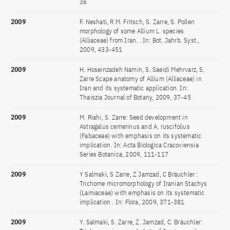
36
2009
F. Neshati, R.M. Fritsch, S. Zarre, S. Pollen
morphology of some Allium L. species
(Alliaceae) from Iran. . In: Bot. Jahrb. Syst.,
2009, 433-451
2009
H. Hoseinzadeh Namin, S. Saeidi Mehrvarz, S.
Zarre Scape anatomy of Allium (Alliaceae) in
Iran and its systematic application. In:
Thaiszia Journal of Botany, 2009, 37-45
2009
M. Riahi, S. Zarre: Seed development in
Astragalus cemerinus and A. ruscifolius
(Fabaceae) with emphasis on its systematic
implication. In: Acta Biologica Cracoviensia
Series Botanica, 2009, 111-117
2009
Y Salmaki, S Zarre, Z Jamzad, C Bräuchler :
Trichome micromorphology of Iranian Stachys
(Lamiaceae) with emphasis on its systematic
implication . In: Flora, 2009, 371-381
2009
Y. Salmaki, S. Zarre, Z. Jamzad, C. Bräuchler: