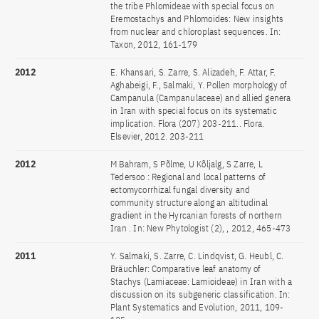
the tribe Phlomideae with special focus on
Eremostachys and Phlomoides: New insights
from nuclear and chloroplast sequences. In:
Taxon, 2012, 161-179
2012
E. Khansari, S. Zarre, S. Alizadeh, F. Attar, F.
Aghabeigi, F., Salmaki, Y. Pollen morphology of
Campanula (Campanulaceae) and allied genera
in Iran with special focus on its systematic
implication. Flora (207) 203-211.. Flora.
Elsevier, 2012. 203-211
2012
M Bahram, S Põlme, U Kõljalg, S Zarre, L
Tedersoo : Regional and local patterns of
ectomycorrhizal fungal diversity and
community structure along an altitudinal
gradient in the Hyrcanian forests of northern
Iran . In: New Phytologist (2), , 2012, 465-473
2011
Y. Salmaki, S. Zarre, C. Lindqvist, G. Heubl, C.
Bräuchler: Comparative leaf anatomy of
Stachys (Lamiaceae: Lamioideae) in Iran with a
discussion on its subgeneric classification. In:
Plant Systematics and Evolution, 2011, 109-