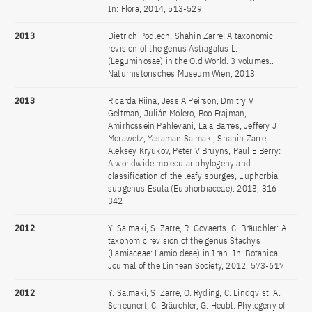
In: Flora, 2014, 513-529
2013
Dietrich Podlech, Shahin Zarre: A taxonomic
revision of the genus Astragalus L.
(Leguminosae) in the Old World. 3 volumes..
Naturhistorisches Museum Wien, 2013
2013
Ricarda Riina, Jess A Peirson, Dmitry V
Geltman, Julián Molero, Boo Frajman,
Amirhossein Pahlevani, Laia Barres, Jeffery J
Morawetz, Yasaman Salmaki, Shahin Zarre,
Aleksey Kryukov, Peter V Bruyns, Paul E Berry:
A worldwide molecular phylogeny and
classification of the leafy spurges, Euphorbia
subgenus Esula (Euphorbiaceae). 2013, 316-
342
2012
Y. Salmaki, S. Zarre, R. Govaerts, C. Bräuchler: A
taxonomic revision of the genus Stachys
(Lamiaceae: Lamioideae) in Iran. In: Botanical
Journal of the Linnean Society, 2012, 573-617
2012
Y. Salmaki, S. Zarre, O. Ryding, C. Lindqvist, A.
Scheunert, C. Bräuchler, G. Heubl: Phylogeny of