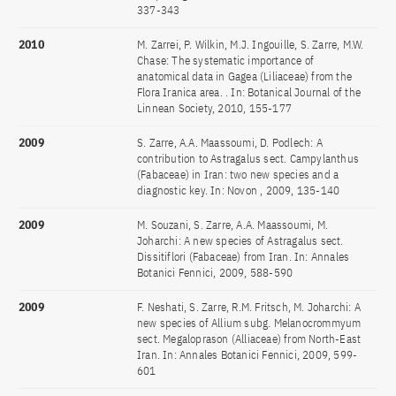
337-343
2010
M. Zarrei, P. Wilkin, M.J. Ingouille, S. Zarre, M.W.
Chase: The systematic importance of
anatomical data in Gagea (Liliaceae) from the
Flora Iranica area. . In: Botanical Journal of the
Linnean Society, 2010, 155-177
2009
S. Zarre, A.A. Maassoumi, D. Podlech: A
contribution to Astragalus sect. Campylanthus
(Fabaceae) in Iran: two new species and a
diagnostic key. In: Novon , 2009, 135-140
2009
M. Souzani, S. Zarre, A.A. Maassoumi, M.
Joharchi: A new species of Astragalus sect.
Dissitiflori (Fabaceae) from Iran. In: Annales
Botanici Fennici, 2009, 588-590
2009
F. Neshati, S. Zarre, R.M. Fritsch, M. Joharchi: A
new species of Allium subg. Melanocrommyum
sect. Megaloprason (Alliaceae) from North-East
Iran. In: Annales Botanici Fennici, 2009, 599-
601