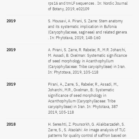
rps16 and trnLF sequences . In: Nordic Journal
of Botany, 2019, e02109
2019
S. Mousavi, A. Pirani, S. Zarre: Stem anatomy
and its systematic implication in Bufonia
(Caryophyllaceae, sagineae) and related genera
. In: Phytotaxa, 2019, 148-160
2019
A. Pirani, S. Zarre, R. Rabeler, R., M.R. Joharchi,
M. Assadi, B. Oxelman: Systematic significance
of seed morphology in Acanthophyllum
(Caryophyllaceae: Tribe caryophylleae) in Iran.
In: Phytotaxa, 2019, 105-118
2019
Pirani, A., Zarre, S., Rabeler, R., Assadi, M.,
Joharchi, M.R., Oxelman, B.: Systematic
significance of seed morphology in
Acanthophyllum (Caryophyllaceae: Tribe
caryophylleae) in Iran. In: Phytotaxa, 387
2019, 105-118
2018
H. Sereshti, Z. Poursorkh, G. Aliakbarzadeh, S.
Zarre, S., S. Ataolahi: An image analysis of TLC
patterns for quality control of saffron based on