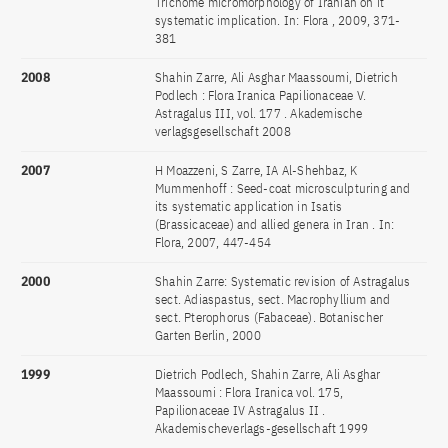
Trichome micromorphology of Iranian on it
systematic implication. In: Flora , 2009, 371-
381
2008
Shahin Zarre, Ali Asghar Maassoumi, Dietrich
Podlech : Flora Iranica Papilionaceae V.
Astragalus III, vol. 177 . Akademische
verlagsgesellschaft 2008
2007
H Moazzeni, S Zarre, IA Al-Shehbaz, K
Mummenhoff : Seed-coat microsculpturing and
its systematic application in Isatis
(Brassicaceae) and allied genera in Iran . In:
Flora, 2007, 447-454
2000
Shahin Zarre: Systematic revision of Astragalus
sect. Adiaspastus, sect. Macrophyllium and
sect. Pterophorus (Fabaceae). Botanischer
Garten Berlin, 2000
1999
Dietrich Podlech, Shahin Zarre, Ali Asghar
Maassoumi : Flora Iranica vol. 175,
Papilionaceae IV Astragalus II .
Akademischeverlags-gesellschaft 1999