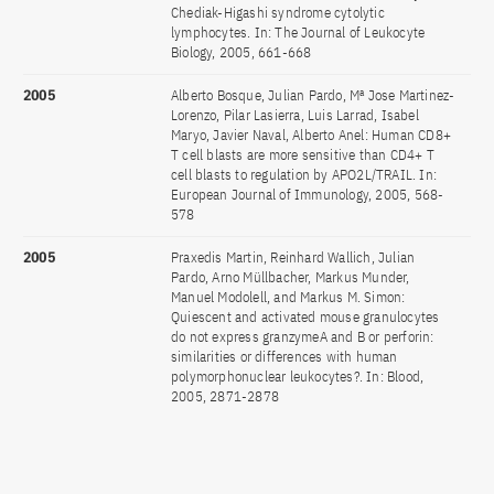
Chediak-Higashi syndrome cytolytic
lymphocytes. In: The Journal of Leukocyte
Biology, 2005, 661-668
2005
Alberto Bosque, Julian Pardo, Mª Jose Martinez-
Lorenzo, Pilar Lasierra, Luis Larrad, Isabel
Maryo, Javier Naval, Alberto Anel: Human CD8+
T cell blasts are more sensitive than CD4+ T
cell blasts to regulation by APO2L/TRAIL. In:
European Journal of Immunology, 2005, 568-
578
2005
Praxedis Martin, Reinhard Wallich, Julian
Pardo, Arno Müllbacher, Markus Munder,
Manuel Modolell, and Markus M. Simon:
Quiescent and activated mouse granulocytes
do not express granzymeA and B or perforin:
similarities or differences with human
polymorphonuclear leukocytes?. In: Blood,
2005, 2871-2878