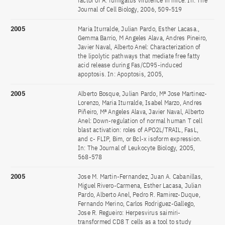
factor of A. fumigatus virulence in mice. In: The
Journal of Cell Biology, 2006, 509-519
2005
Maria Iturralde, Julian Pardo, Esther Lacasa.,
Gemma Barrio, M Angeles Alava, Andres Pineiro,
Javier Naval, Alberto Anel: Characterization of
the lipolytic pathways that mediate free fatty
acid release during Fas/CD95-induced
apoptosis. In: Apoptosis, 2005,
2005
Alberto Bosque, Julian Pardo, Mª Jose Martinez-
Lorenzo, Maria Iturralde, Isabel Marzo, Andres
Piñeiro, Mª Angeles Alava, Javier Naval, Alberto
Anel: Down-regulation of normal human T cell
blast activation: roles of APO2L/TRAIL, FasL,
and c- FLIP, Bim, or Bcl-x isoform expression.
In: The Journal of Leukocyte Biology, 2005,
568-578
2005
Jose M. Martin-Fernandez, Juan A. Cabanillas,
Miguel Rivero-Carmena, Esther Lacasa, Julian
Pardo, Alberto Anel, Pedro R. Ramirez-Duque,
Fernando Merino, Carlos Rodriguez-Gallego,
Jose R. Regueiro: Herpesvirus saimiri-
transformed CD8 T cells as a tool to study