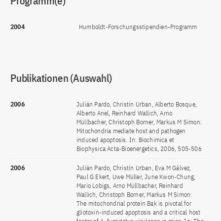
Programm(e)
2004
Humboldt-Forschungsstipendien-Programm
Publikationen (Auswahl)
2006
Julián Pardo, Christin Urban, Alberto Bosque,
Alberto Anel, Reinhard Wallich, Arno
Müllbacher, Christoph Borner, Markus M Simon:
Mitochondria mediate host and pathogen
induced apoptosis. In: Biochimica et
Biophysica Acta-Bioenergetics, 2006, 505-506
2006
Julián Pardo, Christin Urban, Eva M Gálvez,
Paul G Ekert, Uwe Müller, June Kwon-Chung,
Mario Lobigs, Arno Müllbacher, Reinhard
Wallich, Christoph Borner, Markus M Simon:
The mitochondrial protein Bak is pivotal for
gliotoxin-induced apoptosis and a critical host