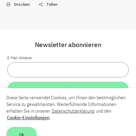
Drucken
Teilen
Newsletter abonnieren
E-Mail-Adresse
Weiter
Diese Seite verwendet Cookies, um Ihnen den bestmöglichen
Service zu gewährleisten. Weiterführende Informationen
LinkedIn
Bluesky
YouTube
erhalten Sie in unserer
Datenschutzerklärung
und den
Cookie-Einstellungen
.
Karriere
Kontakt
Impressum
Datenschutzerklärung
Ok
Barrierefreiheit
Barriere melden
Leichte Sprache