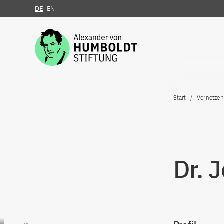
DE
EN
Zum Inhalt springen
Start
Vernetzen
Dr. 
Zum Inhalt springen