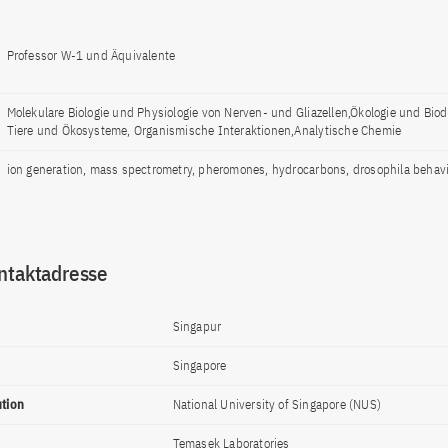
Professor W-1 und Äquivalente
Molekulare Biologie und Physiologie von Nerven- und Gliazellen,Ökologie und Biodi
Tiere und Ökosysteme, Organismische Interaktionen,Analytische Chemie
ion generation, mass spectrometry, pheromones, hydrocarbons, drosophila behav
ntaktadresse
Singapur
Singapore
ution
National University of Singapore (NUS)
Temasek Laboratories