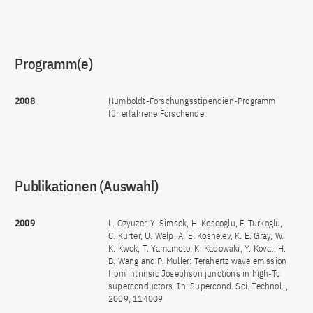
Programm(e)
2008
Humboldt-Forschungsstipendien-Programm
für erfahrene Forschende
Publikationen (Auswahl)
2009
L. Ozyuzer, Y. Simsek, H. Koseoglu, F. Turkoglu,
C. Kurter, U. Welp, A. E. Koshelev, K. E. Gray, W.
K. Kwok, T. Yamamoto, K. Kadowaki, Y. Koval, H.
B. Wang and P. Muller: Terahertz wave emission
from intrinsic Josephson junctions in high-Tc
superconductors. In: Supercond. Sci. Technol. ,
2009, 114009