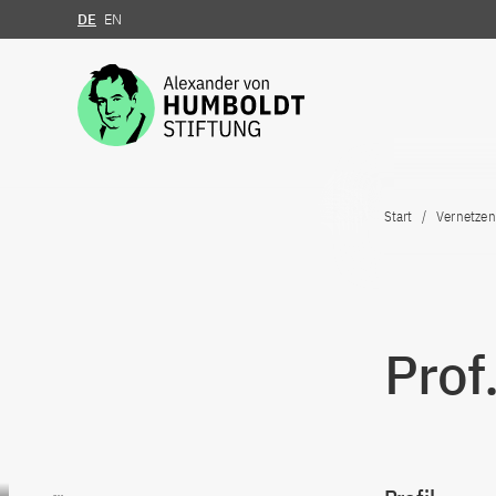
DE
EN
Zum Inhalt springen
Start
Vernetzen
Prof
Zum Inhalt springen