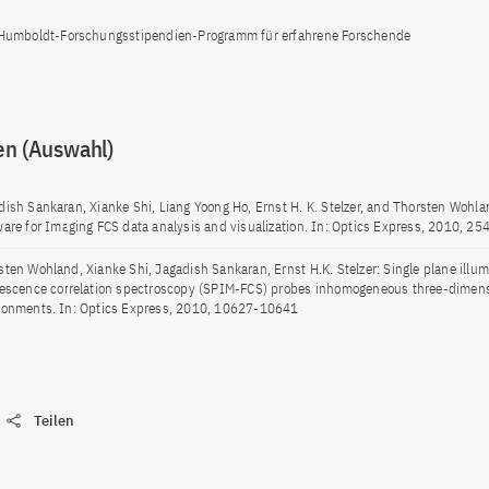
Humboldt-Forschungsstipendien-Programm für erfahrene Forschende
en (Auswahl)
dish Sankaran, Xianke Shi, Liang Yoong Ho, Ernst H. K. Stelzer, and Thorsten Wohl
ware for Imaging FCS data analysis and visualization. In: Optics Express, 2010, 
sten Wohland, Xianke Shi, Jagadish Sankaran, Ernst H.K. Stelzer: Single plane illum
rescence correlation spectroscopy (SPIM-FCS) probes inhomogeneous three-dimens
ronments. In: Optics Express, 2010, 10627-10641
Teilen