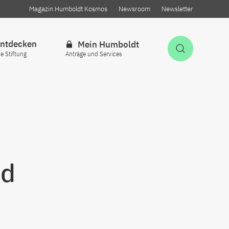
Magazin Humboldt Kosmos
Newsroom
Newsletter
ntdecken
Mein Humboldt
Suche öff
ie Stiftung
Anträge und Services
nd