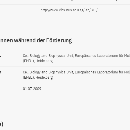
http://www.dbs.nus.edu.sg/lab/BFL/
innen während der Förderung
.
Cell Biology and Biophysics Unit, Europäisches Laboratorium für Mol
(EMBL), Heidelberg
r
Cell Biology and Biophysics Unit, Europäisches Laboratorium für Mol
(EMBL), Heidelberg
n
01.07.2009
e)