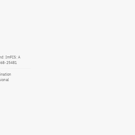
and: ImFCS: A
25468-25481
ination
ional