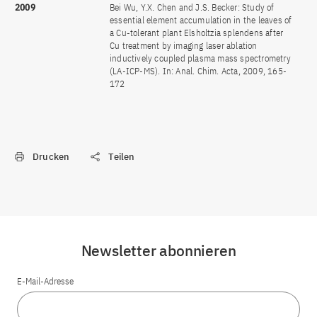
2009
Bei Wu, Y.X. Chen and J.S. Becker: Study of
essential element accumulation in the leaves of
a Cu-tolerant plant Elsholtzia splendens after
Cu treatment by imaging laser ablation
inductively coupled plasma mass spectrometry
(LA-ICP-MS). In: Anal. Chim. Acta, 2009, 165-
172
Drucken
Teilen
Newsletter abonnieren
E-Mail-Adresse