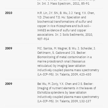
In: Int. J. Mass Spectrom., 2011, 85-91
2010
H.R. Lin, J.Y. Shi, B. Wu, J.J. Yang, Y.X. Chen,
Y.D. Zhao and T.D. Hu: Speciation and
biochemical transformations of sulfur and
copper in rice rhizosphere and bulk soil--
XANES evidence of sulfur and copper
associations. In: J. Soils Sediments, 2010,
907-914
2009
M.C. Santos, M. Wagner, B. Wu. J. Scheider, J.
Oehlmann, S. Cadore and J.S. Becker:
Biomonitoring of metal contamination in a
marine prosobranch snail (Nassarius
reticulatus) by imaging laser ablation
inductively coupled plasma mass spectrometry
(LA-ICP-MS). In: Talanta, 2009, 423-430
2009
Bei Wu, M. Zoriy, Y.X. Chen and J.S. Becker:
Imaging of nutrient elements in the leaves of
Elsholtzia splendens by laser ablation
inductively coupled plasma mass spectrometry
(LA-ICP-MS). In: Talanta, 2009, 132-137