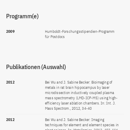
Programm(e)
2009
Humboldt-Forschungsstipendien-Programm
für Postdocs
Publikationen (Auswahl)
2012
Bei Wu and J. Sabine Becker: Bioimaging of
metals in rat brain hippocampus by laser
microdissection inductively coupled plasma
mass spectrometry (LMD-ICP-MS) using high-
efficiency laser ablation chambers. In: Int. J.
Mass Spectrom., 2012, 34-40
2012
Bei Wu and J. Sabine Becker: Imaging
techniques for element and element species in