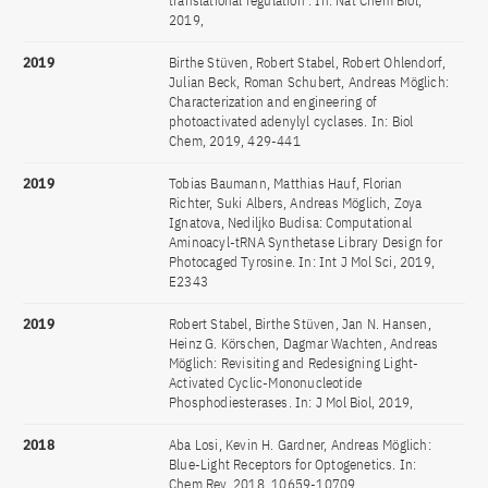
translational regulation . In: Nat Chem Biol,
2019,
2019
Birthe Stüven, Robert Stabel, Robert Ohlendorf,
Julian Beck, Roman Schubert, Andreas Möglich:
Characterization and engineering of
photoactivated adenylyl cyclases. In: Biol
Chem, 2019, 429-441
2019
Tobias Baumann, Matthias Hauf, Florian
Richter, Suki Albers, Andreas Möglich, Zoya
Ignatova, Nediljko Budisa: Computational
Aminoacyl-tRNA Synthetase Library Design for
Photocaged Tyrosine. In: Int J Mol Sci, 2019,
E2343
2019
Robert Stabel, Birthe Stüven, Jan N. Hansen,
Heinz G. Körschen, Dagmar Wachten, Andreas
Möglich: Revisiting and Redesigning Light-
Activated Cyclic-Mononucleotide
Phosphodiesterases. In: J Mol Biol, 2019,
2018
Aba Losi, Kevin H. Gardner, Andreas Möglich:
Blue-Light Receptors for Optogenetics. In:
Chem Rev, 2018, 10659-10709