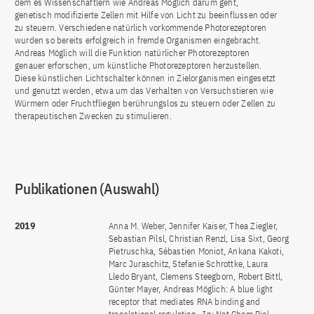
dem es Wissenschaftlern wie Andreas Möglich darum geht,
genetisch modifizierte Zellen mit Hilfe von Licht zu beeinflussen oder
zu steuern. Verschiedene natürlich vorkommende Photorezeptoren
wurden so bereits erfolgreich in fremde Organismen eingebracht.
Andreas Möglich will die Funktion natürlicher Photorezeptoren
genauer erforschen, um künstliche Photorezeptoren herzustellen.
Diese künstlichen Lichtschalter können in Zielorganismen eingesetzt
und genutzt werden, etwa um das Verhalten von Versuchstieren wie
Würmern oder Fruchtfliegen berührungslos zu steuern oder Zellen zu
therapeutischen Zwecken zu stimulieren.
Publikationen (Auswahl)
2019
Anna M. Weber, Jennifer Kaiser, Thea Ziegler,
Sebastian Pilsl, Christian Renzl, Lisa Sixt, Georg
Pietruschka, Sébastien Moniot, Ankana Kakoti,
Marc Juraschitz, Stefanie Schrottke, Laura
Lledo Bryant, Clemens Steegborn, Robert Bittl,
Günter Mayer, Andreas Möglich: A blue light
receptor that mediates RNA binding and