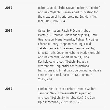
2017
Robert Stabel, Birthe Stüven, Robert Ohlendorf,
Andreas Möglich: Primer-aided truncation for
the creation of hybrid proteins. In: Meth Mol
Biol, 2017, 287-304
2017
Oskar Berntsson, Ralph P. Diensthuber,
Matthijs R. Panman, Alexander Björling, Emil
Gustavsson, Maria Hoernke, Ashley J. Hughes,
Léocadie Henry, Stephan Niebling, Heikki
Takala, Janne A. Ihalainen, Gemma Newby,
Silke Kerruth, Joachim Heberle, Marianne Liebi,
Andreas Menzel, Robert Henning, Irina
Kosheleva, Andreas Möglich, Sebastian
Westenhoff: Sequential conformational
transitions and ?-helical supercoiling regulate a
sensor histidine kinase. In: Nat Commun,
2017, 284
2017
Florian Richter, Ines Fonfara, Renate Gelfert,
Jennifer Nack, Emmanuelle Charpentier,
Andreas Möglich: Switchable Cas9. In: Curr
Opin Biotechnol, 2017, 119-126