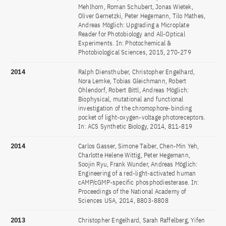
Mehlhorn, Roman Schubert, Jonas Wietek,
Oliver Gernetzki, Peter Hegemann, Tilo Mathes,
Andreas Möglich: Upgrading a Microplate
Reader for Photobiology and All-Optical
Experiments. In: Photochemical &
Photobiological Sciences, 2015, 270-279
2014
Ralph Diensthuber, Christopher Engelhard,
Nora Lemke, Tobias Gleichmann, Robert
Ohlendorf, Robert Bittl, Andreas Möglich:
Biophysical, mutational and functional
investigation of the chromophore-binding
pocket of light-oxygen-voltage photoreceptors.
In: ACS Synthetic Biology, 2014, 811-819
2014
Carlos Gasser, Simone Taiber, Chen-Min Yeh,
Charlotte Helene Wittig, Peter Hegemann,
Soojin Ryu, Frank Wunder, Andreas Möglich:
Engineering of a red-light-activated human
cAMP/cGMP-specific phosphodiesterase. In:
Proceedings of the National Academy of
Sciences USA, 2014, 8803-8808
2013
Christopher Engelhard, Sarah Raffelberg, Yifen