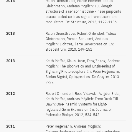
2013
Ralph Diensthuber, Martin Bommer, Tobias
Gleichmann, Andreas Möglich: Full-length
structure of a sensor histidine kinase pinpoints
coaxial coiled coils as signal transducers and
modulators. In: Structure, 2013, 1127-1136
2013
Ralph Diensthuber, Robert Ohlendorf, Tobias
Gleichmann, Roman Schubert, Andreas
Möglich: Lichtregulierte Genexpression. In:
Biospektrum, 2013, 149-151
2013
Keith Moffat, Klaus Hahn, Feng Zhang, Andreas
Möglich: The Biophysics and Engineering of
Signaling Photoreceptors. In: Peter Hegemann,
Stefan Sigrist, Optogenetics. De Gruyter, 2013.
7-22
2012
Robert Ohlendorf, Roee Vidavski, Avigdor Eldar,
Keith Moffat, Andreas Möglich: From Dusk Till
Dawn: One-Plasmid Systems for Light-
regulated Gene Expression. In: Journal of
Molecular Biology, 2012, 534-542
2011
Peter Hegemann, Andreas Möglich:
Channelrhodopsin engineering and exploration