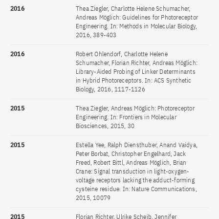
2016
Thea Ziegler, Charlotte Helene Schumacher,
Andreas Möglich: Guidelines for Photoreceptor
Engineering. In: Methods in Molecular Biology,
2016, 389-403
2016
Robert Ohlendorf, Charlotte Helene
Schumacher, Florian Richter, Andreas Möglich:
Library-Aided Probing of Linker Determinants
in Hybrid Photoreceptors. In: ACS Synthetic
Biology, 2016, 1117-1126
2015
Thea Ziegler, Andreas Möglich: Photoreceptor
Engineering. In: Frontiers in Molecular
Biosciences, 2015, 30
2015
Estella Yee, Ralph Diensthuber, Anand Vaidya,
Peter Borbat, Christopher Engelhard, Jack
Freed, Robert Bittl, Andreas Möglich, Brian
Crane: Signal transduction in light-oxygen-
voltage receptors lacking the adduct-forming
cysteine residue. In: Nature Communications,
2015, 10079
2015
Florian Richter, Ulrike Scheib, Jennifer