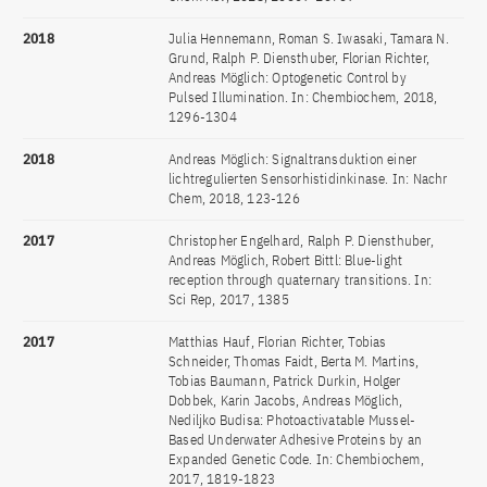
2018
Julia Hennemann, Roman S. Iwasaki, Tamara N.
Grund, Ralph P. Diensthuber, Florian Richter,
Andreas Möglich: Optogenetic Control by
Pulsed Illumination. In: Chembiochem, 2018,
1296-1304
2018
Andreas Möglich: Signaltransduktion einer
lichtregulierten Sensorhistidinkinase. In: Nachr
Chem, 2018, 123-126
2017
Christopher Engelhard, Ralph P. Diensthuber,
Andreas Möglich, Robert Bittl: Blue-light
reception through quaternary transitions. In:
Sci Rep, 2017, 1385
2017
Matthias Hauf, Florian Richter, Tobias
Schneider, Thomas Faidt, Berta M. Martins,
Tobias Baumann, Patrick Durkin, Holger
Dobbek, Karin Jacobs, Andreas Möglich,
Nediljko Budisa: Photoactivatable Mussel-
Based Underwater Adhesive Proteins by an
Expanded Genetic Code. In: Chembiochem,
2017, 1819-1823