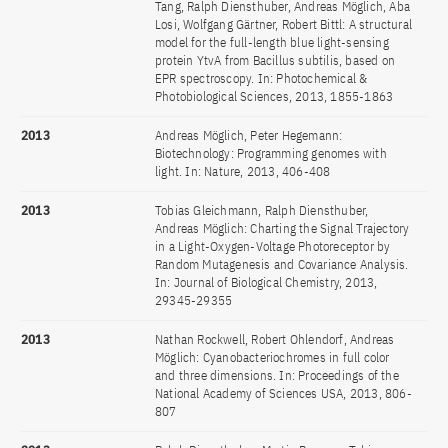
Tang, Ralph Diensthuber, Andreas Möglich, Aba
Losi, Wolfgang Gärtner, Robert Bittl: A structural
model for the full-length blue light-sensing
protein YtvA from Bacillus subtilis, based on
EPR spectroscopy. In: Photochemical &
Photobiological Sciences, 2013, 1855-1863
2013
Andreas Möglich, Peter Hegemann:
Biotechnology: Programming genomes with
light. In: Nature, 2013, 406-408
2013
Tobias Gleichmann, Ralph Diensthuber,
Andreas Möglich: Charting the Signal Trajectory
in a Light-Oxygen-Voltage Photoreceptor by
Random Mutagenesis and Covariance Analysis.
In: Journal of Biological Chemistry, 2013,
29345-29355
2013
Nathan Rockwell, Robert Ohlendorf, Andreas
Möglich: Cyanobacteriochromes in full color
and three dimensions. In: Proceedings of the
National Academy of Sciences USA, 2013, 806-
807