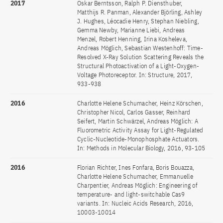
2017
Oskar Berntsson, Ralph P. Diensthuber,
Matthijs R. Panman, Alexander Björling, Ashley
J. Hughes, Léocadie Henry, Stephan Niebling,
Gemma Newby, Marianne Liebi, Andreas
Menzel, Robert Henning, Irina Kosheleva,
Andreas Möglich, Sebastian Westenhoff: Time-
Resolved X-Ray Solution Scattering Reveals the
Structural Photoactivation of a Light-Oxygen-
Voltage Photoreceptor. In: Structure, 2017,
933-938
2016
Charlotte Helene Schumacher, Heinz Körschen,
Christopher Nicol, Carlos Gasser, Reinhard
Seifert, Martin Schwärzel, Andreas Möglich: A
Fluorometric Activity Assay for Light-Regulated
Cyclic-Nucleotide-Monophosphate Actuators.
In: Methods in Molecular Biology, 2016, 93-105
2016
Florian Richter, Ines Fonfara, Boris Bouazza,
Charlotte Helene Schumacher, Emmanuelle
Charpentier, Andreas Möglich: Engineering of
temperature- and light-switchable Cas9
variants. In: Nucleic Acids Research, 2016,
10003-10014