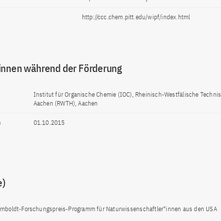
http://ccc.chem.pitt.edu/wipf/index.html
innen während der Förderung
Institut für Organische Chemie (IOC), Rheinisch-Westfälische Techn
Aachen (RWTH), Aachen
n
01.10.2015
e)
mboldt-Forschungspreis-Programm für Naturwissenschaftler*innen aus den USA