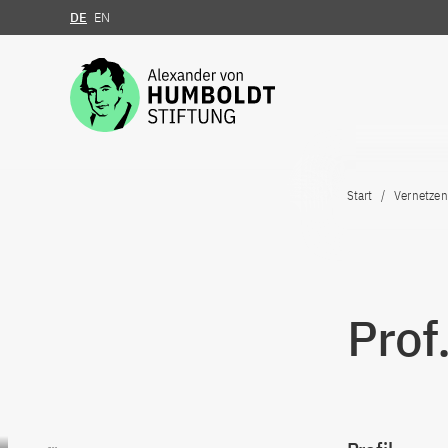
DE
EN
Zum Inhalt springen
Start
Vernetzen
Prof
Zum Inhalt springen