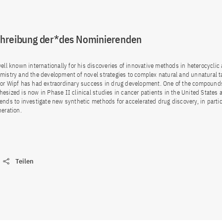
chreibung der*des Nominierenden
well known internationally for his discoveries of innovative methods in heterocyclic
mistry and the development of novel strategies to complex natural and unnatural t
sor Wipf has had extraordinary success in drug development. One of the compound
esized is now in Phase II clinical studies in cancer patients in the United States
ends to investigate new synthetic methods for accelerated drug discovery, in partic
neration.
Teilen