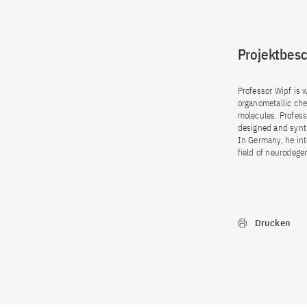
Projektbes
Professor Wipf is 
organometallic che
molecules. Profes
designed and synth
In Germany, he int
field of neurodege
Drucken