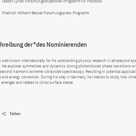
Feodor Lynen-Forschungsstipendien-Programm für Postdocs
Friedrich Wilhelm Bessel-Forschungspreis-Programm
chreibung der*des Nominierenden
s well known internationally for his outstanding physics research in attosecond sp
. He explores symmetries and dynamics during photoinduced phase transitions wi
second-harmonic extreme-ultraviolet spectroscopy. Resulting in potential applicati
e and energy conversion. During his stay in Germany, he intends to study how chiral
emerges and relates to chiral surface states.
Teilen