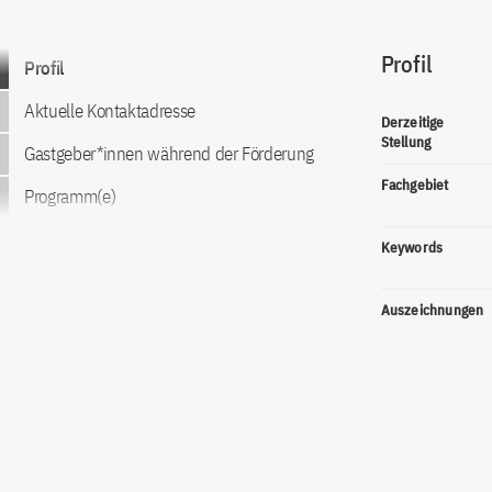
Profil
Zum Inhalt springen
Profil
Aktuelle Kontaktadresse
Derzeitige
Stellung
Gastgeber*innen während der Förderung
Fachgebiet
Programm(e)
Keywords
Auszeichnungen