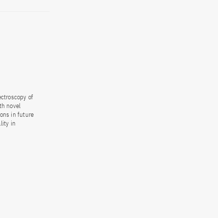
ectroscopy of
th novel
ons in future
ity in