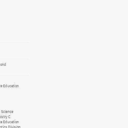
cond
te Education
 Science
istry C
te Education
tics Division