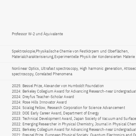
Professor W-2 und Äquivalente
Spektroskopie,Physikalische Chemie von Festkörpern und Oberflächen,
Materialcharakterisierung,Experimentelle Physik der Kondensierten Materie
Nonlinear Optics, Ultrafast spectroscopy, High harmonic generation, Attose
spectroscopy, Correlated Phenomena
2025: Bessel Prize, Alexander von Humboldt Foundation
2024: Berkeley Collegium Award for Advancing Research-near Undergradua
2024: Dreyfus Teacher-Scholar Award
2024: Rose Hills Innovator Award
2024: Scialog Fellow, Research Corporation for Science Advancement
2023: DOE Early Career Award, Department of Energy
2023: Technical Development Award, Japan Society of Vacuum and Surface
2022: Emerging Researcher in Physical Chemistry, Journal in Physical Chem
2021: Berkeley Collegium Award for Advancing Research-near Undergradua
2021: Fresnel Prize, European Physical Society, Quantum Electronics and Op