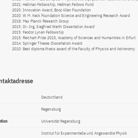
2021: Hellman Fellowship, Hellman Fellows Fund
2020: Innovation Award, Booz Allen Foundation
2020: W. M. Keck Foundation Science and Engineering Research Award
2018: Max Planck Research Group
2015: Dr.-Ing. Siegfried Werth Dissertation Award
2015: Feodor Lynen Fellowship
2015: Reichart-Prize 2015, Academy of Sciences and Humanities in Erfurt
2014: Springer Theses Dissertation Award
2010: Best diploma thesis award of the Faculty of Physics and Astronomy
ntaktadresse
Deutschland
Regensburg
ution
Universität Regensburg
Institut für Experimentelle und Angewandte Physik