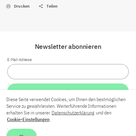
Drucken
Teilen
Newsletter abonnieren
E-Mail-Adresse
Weiter
Diese Seite verwendet Cookies, um Ihnen den bestmöglichen
Service zu gewährleisten. Weiterführende Informationen
LinkedIn
Bluesky
YouTube
erhalten Sie in unserer
Datenschutzerklärung
und den
Cookie-Einstellungen
.
Karriere
Kontakt
Impressum
Datenschutzerklärung