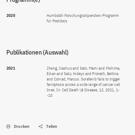
2020
Humboldt-Forschungsstipendien-Programm
für Postdocs
Publikationen (Auswahl)
2021
Zheng, Jiashuo and Sato, Mami and Mishima,
Eikan and Sato, Hideyo and Proneth, Bettina
and Conrad, Marcus: Sorafenib fails to trigger
ferroptosis across a wide range of cancer cell
lines. In: Cell Death \& Disease, 12, 2021, 1-
-10
Drucken
Teilen