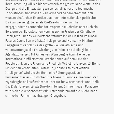
ihrer Forschung will sie bisher vernachlässigte ethische Werte in das
Design und die Entwicklung wissenschaftlicher und technischer
Innovationen einbeziehen. Van Wynsberghe bereichert mit ihrer
wissenschaftlichen Expertise auch den internationalen politischen
Diskurs vielseitig. Sei es als Co-Direktorin der von ihr
mitgegründeten Foundation for Responsible Robotics oder auch als
Beraterin der Europäischen Kommission in Fragen der Künstlichen
Intelligenz. Für das Weltwirtschaftsforum ist sie Mitglied im Global
Futures Council on Artificial Intelligence and Humanity. Mit ihrem
Engagement verfolgt sie das große Ziel, die ethische und
verantwortungsvolle Entwicklung von Robotern auf die globale
Agenda zu setzen. Mit Aimee van Wynsberghe kommt eine der
international profiliertesten Forscherinnen auf dem Feld der
Roboterethik an die Rheinische Friedrich-Wilhelms-Universität Bonn.
Mit der neu konzipierten Professur „Applied Ethics of Artificial
Intelligence“ wird die Uni Bonn eine Führungsposition in
humanzentrierter Künstlicher Intelligenz in Europa einnehmen. Van
Wynsberghe soll außerdem das Institut für Wissenschaft und Ethik
(IWE) der Universität als Direktorin leiten. In ihren neuen Positionen
wird sich die Wissenschaftlerin unter anderem auf die Suche nach
sinnvollen Formen nachhaltiger KI begeben.