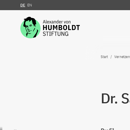
DE
EN
Zum Inhalt springen
Start
Vernetzen
Dr. 
Zum Inhalt springen