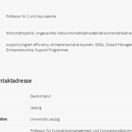
Professor W-1 und Äquivalente
Wirtschaftspolitik, Angewandte Volkswirtschaftslehre,Betriebswirtschaftslehre
support program efficiency, entrepreneurial ecosystem, SDGs, Impact Manage
Entrepreneurship Support Programmes
ntaktadresse
Deutschland
Leipzig
ution
Universität Leipzig
Professur für Innovationsmanagement und Innovationsökonom