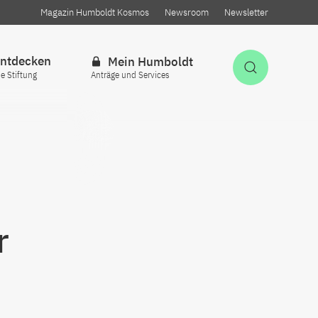
Magazin Humboldt Kosmos
Newsroom
Newsletter
ntdecken
Mein Humboldt
Suche öff
ie Stiftung
Anträge und Services
r