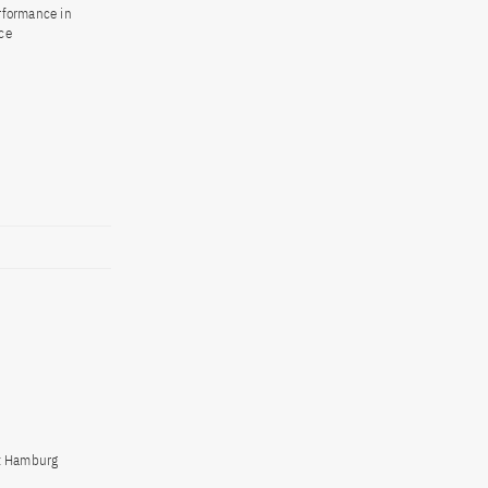
rformance in
ce
ät Hamburg