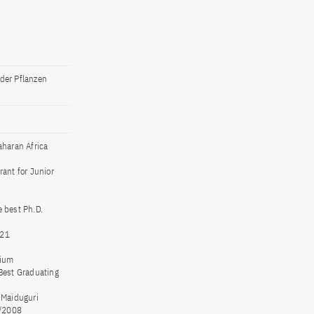
 der Pflanzen
aharan Africa
ant for Junior
e best Ph.D.
021
rium
 Best Graduating
f Maiduguri
7/2008