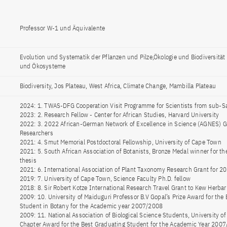
Professor W-1 und Äquivalente
Evolution und Systematik der Pflanzen und Pilze,Ökologie und Biodiversität
und Ökosysteme
Biodiversity, Jos Plateau, West Africa, Climate Change, Mambilla Plateau
2024: 1. TWAS-DFG Cooperation Visit Programme for Scientists from sub-S
2023: 2. Research Fellow - Center for African Studies, Harvard University
2022: 3. 2022 African-German Network of Excellence in Science (AGNES) Gr
Researchers
2021: 4. Smut Memorial Postdoctoral Fellowship, University of Cape Town
2021: 5. South African Association of Botanists, Bronze Medal winner for th
thesis
2021: 6. International Association of Plant Taxonomy Research Grant for 2
2019: 7. University of Cape Town, Science Faculty Ph.D. fellow
2018: 8. Sir Robert Kotze International Research Travel Grant to Kew Herba
2009: 10. University of Maiduguri Professor B.V Gopal’s Prize Award for the
Student in Botany for the Academic year 2007/2008
2009: 11. National Association of Biological Science Students, University o
Chapter Award for the Best Graduating Student for the Academic Year 200