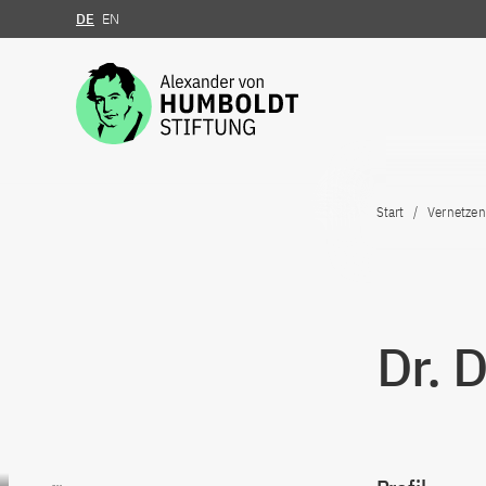
DE
EN
Zum Inhalt springen
Start
Vernetzen
Dr. D
Zum Inhalt springen