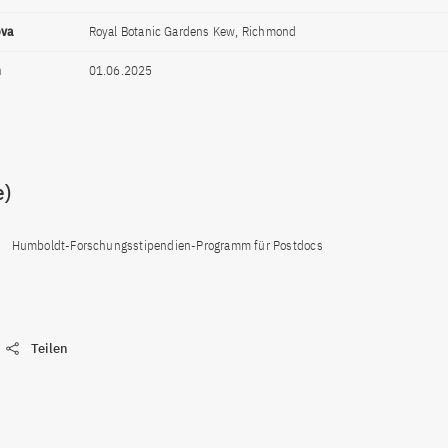
ova
Royal Botanic Gardens Kew, Richmond
n
01.06.2025
e)
Humboldt-Forschungsstipendien-Programm für Postdocs
Teilen