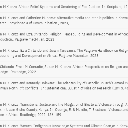
n M Klonzo: African Belief Systems and Gendering of Eco-Justice. In: Scriptura, 1
n M. Kilonzo and Catherine Muhoma: Alternative media and ethnic politics in Kenya.
arch Encyclopedia of Communication., 2023,
n M. Kilonzo and Ezra Chitando: Religion, Peacebuilding and Development in Africa
oduction.. Palgrave macMillan, 2023
n M. Kilonzo, Ezra Chitando and Joram Tarusarira: The Palgrave Handbook on Religi
ebuilding and Development in Africa.. Palgrave Macmillan, 2023
 Chitando, Ernst M. Conradie, Susan M. Kilonzo: African Perspectives on Religion an
ledge.. Routledge, 2022
n M. Kilonzo and Kennedy Onkware: The Adaptability of Catholic Church’s Amani M
enya’s North Rift Conflicts.. In: International Bulletin of Mission Research (IBMR), 
n M. Kilonzo: Transitional Justice and the Mitigation of Electoral Violence through
l in Uasin Gishu County, Kenya. In: Opongo, E. & Murithi, T. Elections, Violence and
ice in Africa.. Routledge, 2022. 136-159
n M. Kilonzo: Women, Indigenous Knowledge Systems and Climate Change in Kenya.