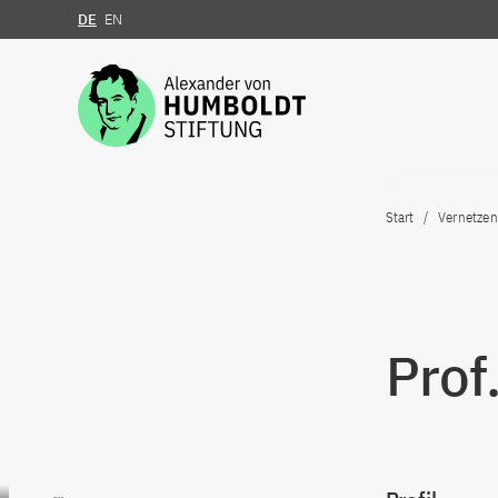
DE
EN
Zum Inhalt springen
Start
Vernetzen
Prof
Zum Inhalt springen