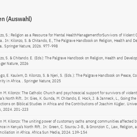
en (Auswahl)
nzo, S.: Religion as a Resource for Mental HealthManagementforSurvivors of Violent C
a.. In: Kilonzo, S. & Chitando, E., The Palgrave Handbook on Religion, Health and 
ca.. Springer Nature, 2026. 977-998
nzo, S. & Chitando. E. (Eds): The Palgrave Handbook on Religion, Health and Develop
nger Nature, 2026
go, E. Kaulem, D. Kilonzo, S. & Njeri, S. (Eds.): The Palgrave Handbook on Peace, Co
ity in Africa. . Springer Nature, 2025
n M. Kilonzo: The Catholic Church and psychosocial support for survivors of violent 
’s North Rift.. In: Gies, K. Gunda, M. Chitando, E. Hock, J. & Janneck, L., Going the 
ections on Biblical Studies in Africa and the Contributions of Joachim Kügler.. Univ
s, 2024. 201-223
n M. Kilonzo: The uniting power of customary oaths among communities affected b
nce in Kenya’s North Rift.. In: Green, C. Sourou J-B., & Gnonzion C., Law, Religion, 
nciliation in Africa. Africa Sun Media, 2024. 139-154