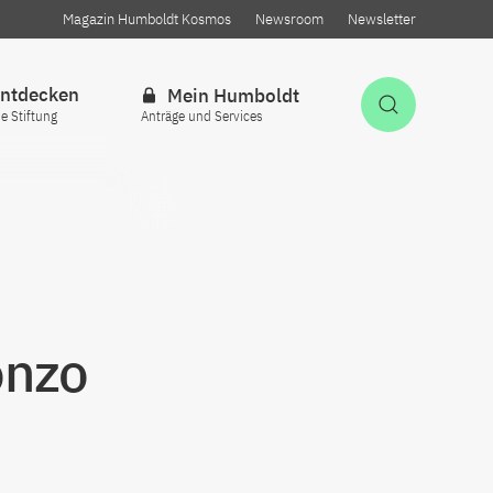
Magazin Humboldt Kosmos
Newsroom
Newsletter
ntdecken
Mein Humboldt
Suche öff
ie Stiftung
Anträge und Services
onzo