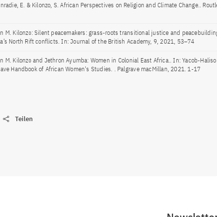
onradie, E. & Kilonzo, S. African Perspectives on Religion and Climate Change.. Rout
n M. Kilonzo: Silent peacemakers: grass-roots transitional justice and peacebuildi
a’s North Rift conflicts. In: Journal of the British Academy, 9, 2021, 53–74
n M. Kilonzo and Jethron Ayumba: Women in Colonial East Africa.. In: Yacob-Haliso O
rave Handbook of African Women's Studies. . Palgrave macMillan, 2021. 1-17
Teilen