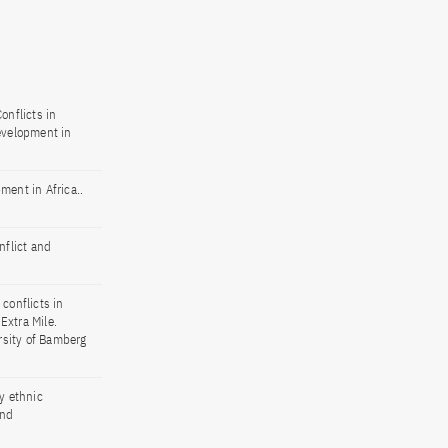
onflicts in
Development in
ment in Africa..
nflict and
conflicts in
Extra Mile.
ersity of Bamberg
y ethnic
and