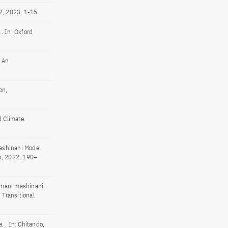
22, 2023, 1-15
. In: Oxford
: An
on,
d Climate.
ashinani Model
46, 2022, 190–
 Amani mashinani
 Transitional
 . In: Chitando,