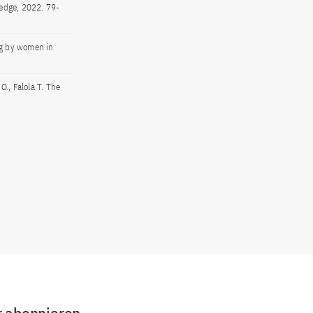
ledge, 2022. 79-
ng by women in
., Falola T. The