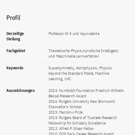
Profil
Derzeitige
Professor W-3 und Äquivalente
Stellung
Fachgebiet
Theoretische Physik,Künstliche Intelligenz
und Maschinelle Lernverfahren
Keywords
Supersymmetry, Astrophysics, Physics
beyond the Standard Model, Machine
Learning, LHC
Auszeichnungen
2024: Humboldt Foundation Friedrich Wilhelm
Bessel Research Award
2016: Rutgers University New Brunswick
Chancellor's Scholar
2015: Macronix Prize
2015: Rutgers Board of Trustees Research
Fellowship for Scholarly Excellence
2012: Alfred P. Sloan Fellow
2010: DOE Early Career Research Award