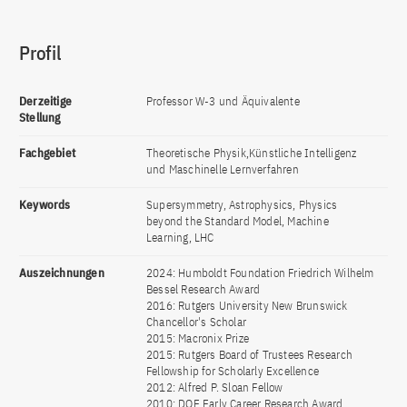
Profil
Derzeitige
Professor W-3 und Äquivalente
Stellung
Fachgebiet
Theoretische Physik,Künstliche Intelligenz
und Maschinelle Lernverfahren
Keywords
Supersymmetry, Astrophysics, Physics
beyond the Standard Model, Machine
Learning, LHC
Auszeichnungen
2024: Humboldt Foundation Friedrich Wilhelm
Bessel Research Award
2016: Rutgers University New Brunswick
Chancellor's Scholar
2015: Macronix Prize
2015: Rutgers Board of Trustees Research
Fellowship for Scholarly Excellence
2012: Alfred P. Sloan Fellow
2010: DOE Early Career Research Award