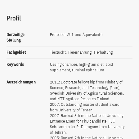
Profil
Derzeitige
Professor W-1 und Äquivalente
Stellung
Fachgebiet
Tierzucht, Tierernährung, Tierhaltung
Keywords
Ussing chamber, high-grain diet, lipid
supplement, ruminal epithelium
Auszeichnungen
2011: Doctorate fellowship from Ministry of
Science, Research, and Technology (Iran),
Swedish University of Agricultural Sciences,
and MTT Agrifood Research Finland
2007: Outstanding master student award
from University of Tehran
2007: Ranked 3th in the National University
Entrance Exam for PhD candidate; Full
Scholarship for PhD program from University
of Tehran.
2005: Ranked 7th in the National University