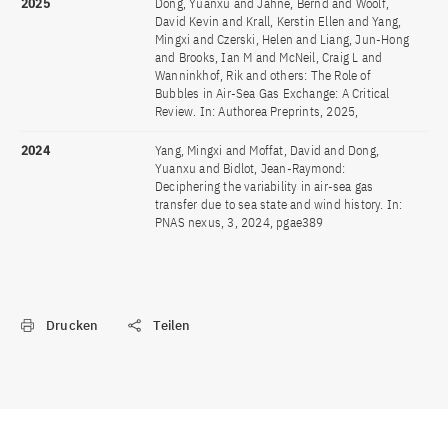
2025
Dong, Yuanxu and Jähne, Bernd and Woolf,
David Kevin and Krall, Kerstin Ellen and Yang,
Mingxi and Czerski, Helen and Liang, Jun-Hong
and Brooks, Ian M and McNeil, Craig L and
Wanninkhof, Rik and others: The Role of
Bubbles in Air-Sea Gas Exchange: A Critical
Review. In: Authorea Preprints, 2025,
2024
Yang, Mingxi and Moffat, David and Dong,
Yuanxu and Bidlot, Jean-Raymond:
Deciphering the variability in air-sea gas
transfer due to sea state and wind history. In:
PNAS nexus, 3, 2024, pgae389
Drucken
Teilen