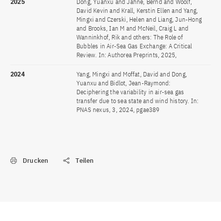
2025
Dong, Yuanxu and Jähne, Bernd and Woolf,
David Kevin and Krall, Kerstin Ellen and Yang,
Mingxi and Czerski, Helen and Liang, Jun-Hong
and Brooks, Ian M and McNeil, Craig L and
Wanninkhof, Rik and others: The Role of
Bubbles in Air-Sea Gas Exchange: A Critical
Review. In: Authorea Preprints, 2025,
2024
Yang, Mingxi and Moffat, David and Dong,
Yuanxu and Bidlot, Jean-Raymond:
Deciphering the variability in air-sea gas
transfer due to sea state and wind history. In:
PNAS nexus, 3, 2024, pgae389
Drucken
Teilen