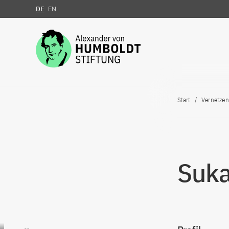
DE
EN
Zum Inhalt springen
Start
Vernetzen
Suka
Zum Inhalt springen